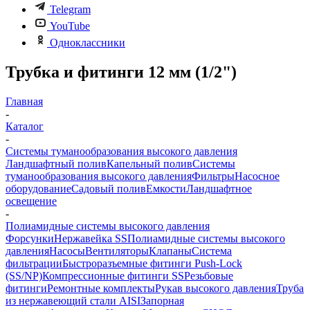
Telegram
YouTube
Одноклассники
Трубка и фитинги 12 мм (1/2")
Главная
-
Каталог
-
Системы туманообразования высокого давления
Ландшафтный полив
Капельный полив
Системы
туманообразования высокого давления
Фильтры
Насосное
оборудование
Садовый полив
Емкости
Ландшафтное
освещение
-
Полиамидные системы высокого давления
Форсунки
Нержавейка SS
Полиамидные системы высокого
давления
Насосы
Вентиляторы
Клапаны
Система
фильтрации
Быстроразъемные фитинги Push-Lock
(SS/NP)
Компрессионные фитинги SS
Резьбовые
фитинги
Ремонтные комплекты
Рукав высокого давления
Труба
из нержавеющий стали AISI
Запорная