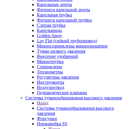
Капельные ленты
Фитинги капельной ленты
Капельная трубка
Фитинги капельной трубки
Слепая трубка
Капельницы
Golden Spray
Lay Flat (гибкий трубопровод)
Микроспринклеры микроорошение
Туман низкого давления
Внесение удобрений
Микротрубка
Спринклеры
Тензиометры
Регуляторы давления
Инструменты
Воздухоотвод
Гидравлические клапаны
Системы туманообразования высокого давления
Назад
Системы туманообразования высокого
давления
Форсунки
Нержавейка SS
Назад