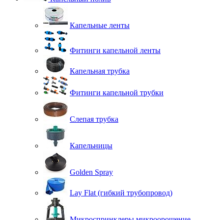
Капельные ленты
Фитинги капельной ленты
Капельная трубка
Фитинги капельной трубки
Слепая трубка
Капельницы
Golden Spray
Lay Flat (гибкий трубопровод)
Микроспринклеры микроорошение