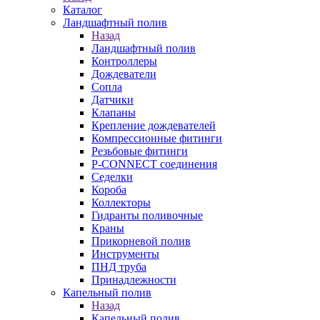
Каталог
Ландшафтный полив
Назад
Ландшафтный полив
Контроллеры
Дождеватели
Сопла
Датчики
Клапаны
Крепление дождевателей
Компрессионные фитинги
Резьбовые фитинги
P-CONNECT соединения
Седелки
Короба
Коллекторы
Гидранты поливочные
Краны
Прикорневой полив
Инструменты
ПНД труба
Принадлежности
Капельный полив
Назад
Капельный полив