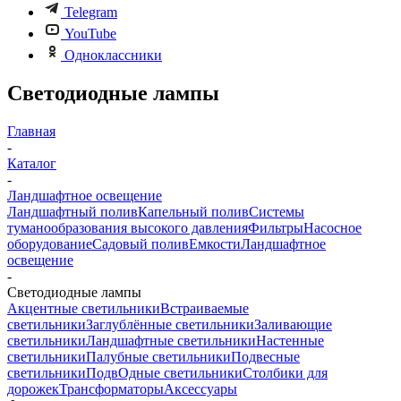
Telegram
YouTube
Одноклассники
Светодиодные лампы
Главная
-
Каталог
-
Ландшафтное освещение
Ландшафтный полив
Капельный полив
Системы
туманообразования высокого давления
Фильтры
Насосное
оборудование
Садовый полив
Емкости
Ландшафтное
освещение
-
Светодиодные лампы
Акцентные светильники
Встраиваемые
светильники
Заглублённые светильники
Заливающие
светильники
Ландшафтные светильники
Настенные
светильники
Палубные светильники
Подвесные
светильники
ПодвОдные светильники
Столбики для
дорожек
Трансформаторы
Аксессуары