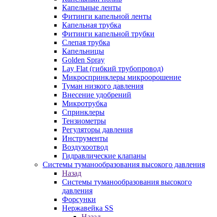
Капельные ленты
Фитинги капельной ленты
Капельная трубка
Фитинги капельной трубки
Слепая трубка
Капельницы
Golden Spray
Lay Flat (гибкий трубопровод)
Микроспринклеры микроорошение
Туман низкого давления
Внесение удобрений
Микротрубка
Спринклеры
Тензиометры
Регуляторы давления
Инструменты
Воздухоотвод
Гидравлические клапаны
Системы туманообразования высокого давления
Назад
Системы туманообразования высокого
давления
Форсунки
Нержавейка SS
Назад