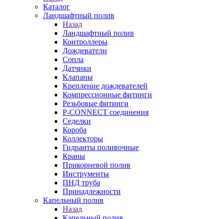
Каталог
Ландшафтный полив
Назад
Ландшафтный полив
Контроллеры
Дождеватели
Сопла
Датчики
Клапаны
Крепление дождевателей
Компрессионные фитинги
Резьбовые фитинги
P-CONNECT соединения
Седелки
Короба
Коллекторы
Гидранты поливочные
Краны
Прикорневой полив
Инструменты
ПНД труба
Принадлежности
Капельный полив
Назад
Капельный полив