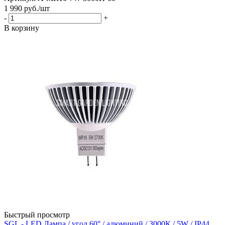
1 990
руб.
/шт
-
+
В корзину
Быстрый просмотр
SGL - LED Лампа / угол 60° / алюминий / 3000К / 5W / IP44