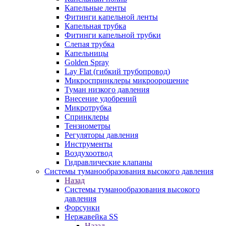
Капельные ленты
Фитинги капельной ленты
Капельная трубка
Фитинги капельной трубки
Слепая трубка
Капельницы
Golden Spray
Lay Flat (гибкий трубопровод)
Микроспринклеры микроорошение
Туман низкого давления
Внесение удобрений
Микротрубка
Спринклеры
Тензиометры
Регуляторы давления
Инструменты
Воздухоотвод
Гидравлические клапаны
Системы туманообразования высокого давления
Назад
Системы туманообразования высокого
давления
Форсунки
Нержавейка SS
Назад