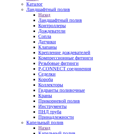
Каталог
Ландшафтный полив
Назад
Ландшафтный полив
Контроллеры
Дождеватели
Сопла
Датчики
Клапаны
Крепление дождевателей
Компрессионные фитинги
Резьбовые фитинги
P-CONNECT соединения
Седелки
Короба
Коллекторы
Гидранты поливочные
Краны
Прикорневой полив
Инструменты
ПНД труба
Принадлежности
Капельный полив
Назад
Капельный полив