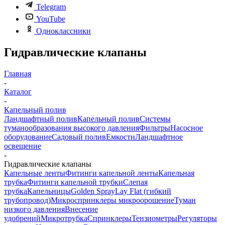
Telegram
YouTube
Одноклассники
Гидравлические клапаны
Главная
-
Каталог
-
Капельный полив
Ландшафтный полив
Капельный полив
Системы
туманообразования высокого давления
Фильтры
Насосное
оборудование
Садовый полив
Емкости
Ландшафтное
освещение
-
Гидравлические клапаны
Капельные ленты
Фитинги капельной ленты
Капельная
трубка
Фитинги капельной трубки
Слепая
трубка
Капельницы
Golden Spray
Lay Flat (гибкий
трубопровод)
Микроспринклеры микроорошение
Туман
низкого давления
Внесение
удобрений
Микротрубка
Спринклеры
Тензиометры
Регуляторы