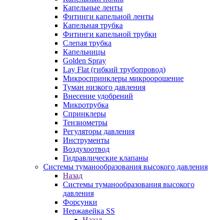
Капельные ленты
Фитинги капельной ленты
Капельная трубка
Фитинги капельной трубки
Слепая трубка
Капельницы
Golden Spray
Lay Flat (гибкий трубопровод)
Микроспринклеры микроорошение
Туман низкого давления
Внесение удобрений
Микротрубка
Спринклеры
Тензиометры
Регуляторы давления
Инструменты
Воздухоотвод
Гидравлические клапаны
Системы туманообразования высокого давления
Назад
Системы туманообразования высокого
давления
Форсунки
Нержавейка SS
Назад