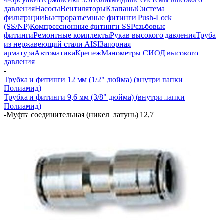
давления
Насосы
Вентиляторы
Клапаны
Система
фильтрации
Быстроразъемные фитинги Push-Lock
(SS/NP)
Компрессионные фитинги SS
Резьбовые
фитинги
Ремонтные комплекты
Рукав высокого давления
Труба
из нержавеющий стали AISI
Запорная
арматура
Автоматика
Крепеж
Манометры СИОД высокого
давления
-
Трубка и фитинги 12 мм (1/2" дюйма) (внутри папки
Полиамид)
Трубка и фитинги 9,6 мм (3/8" дюйма) (внутри папки
Полиамид)
-
Муфта соединительная (никел. латунь) 12,7