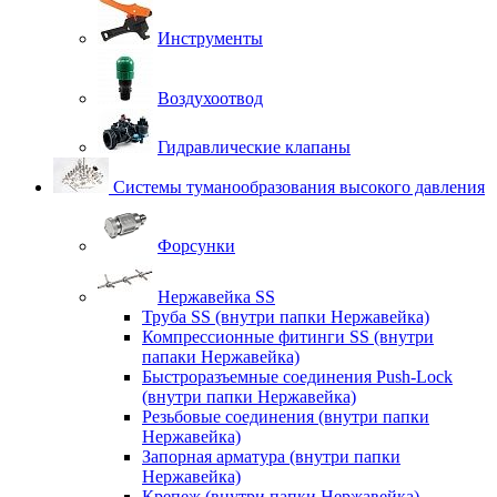
Инструменты
Воздухоотвод
Гидравлические клапаны
Системы туманообразования высокого давления
Форсунки
Нержавейка SS
Труба SS (внутри папки Нержавейка)
Компрессионные фитинги SS (внутри
папаки Нержавейка)
Быстроразъемные соединения Push-Lock
(внутри папки Нержавейка)
Резьбовые соединения (внутри папки
Нержавейка)
Запорная арматура (внутри папки
Нержавейка)
Крепеж (внутри папки Нержавейка)