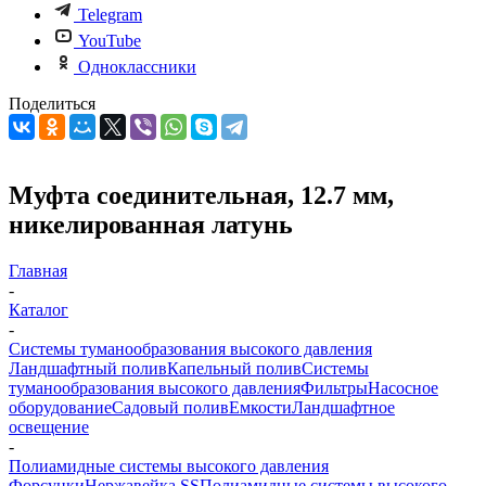
Telegram
YouTube
Одноклассники
Поделиться
Муфта соединительная, 12.7 мм,
никелированная латунь
Главная
-
Каталог
-
Системы туманообразования высокого давления
Ландшафтный полив
Капельный полив
Системы
туманообразования высокого давления
Фильтры
Насосное
оборудование
Садовый полив
Емкости
Ландшафтное
освещение
-
Полиамидные системы высокого давления
Форсунки
Нержавейка SS
Полиамидные системы высокого