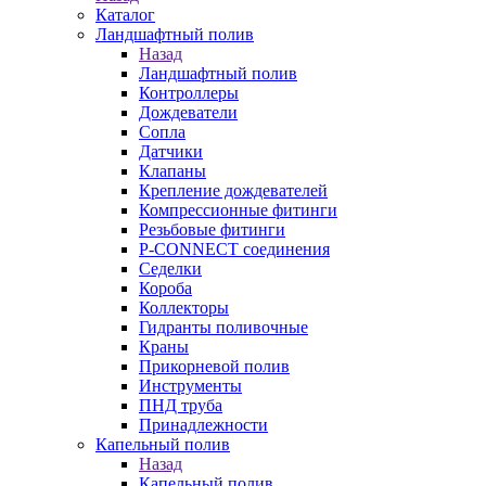
Каталог
Ландшафтный полив
Назад
Ландшафтный полив
Контроллеры
Дождеватели
Сопла
Датчики
Клапаны
Крепление дождевателей
Компрессионные фитинги
Резьбовые фитинги
P-CONNECT соединения
Седелки
Короба
Коллекторы
Гидранты поливочные
Краны
Прикорневой полив
Инструменты
ПНД труба
Принадлежности
Капельный полив
Назад
Капельный полив