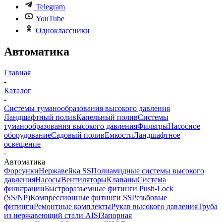
Telegram
YouTube
Одноклассники
Автоматика
Главная
-
Каталог
-
Системы туманообразования высокого давления
Ландшафтный полив
Капельный полив
Системы
туманообразования высокого давления
Фильтры
Насосное
оборудование
Садовый полив
Емкости
Ландшафтное
освещение
-
Автоматика
Форсунки
Нержавейка SS
Полиамидные системы высокого
давления
Насосы
Вентиляторы
Клапаны
Система
фильтрации
Быстроразъемные фитинги Push-Lock
(SS/NP)
Компрессионные фитинги SS
Резьбовые
фитинги
Ремонтные комплекты
Рукав высокого давления
Труба
из нержавеющий стали AISI
Запорная