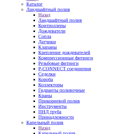
Каталог
Ландшафтный полив
Назад
Ландшафтный полив
Контроллеры
Дождеватели
Сопла
Датчики
Клапаны
Крепление дождевателей
Компрессионные фитинги
Резьбовые фитинги
P-CONNECT соединения
Седелки
Короба
Коллекторы
Гидранты поливочные
Краны
Прикорневой полив
Инструменты
ПНД труба
Принадлежности
Капельный полив
Назад
Капельный полив