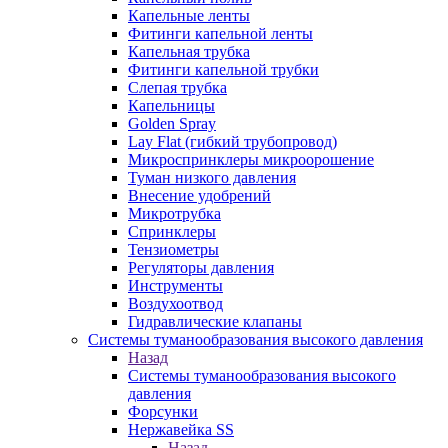
Капельные ленты
Фитинги капельной ленты
Капельная трубка
Фитинги капельной трубки
Слепая трубка
Капельницы
Golden Spray
Lay Flat (гибкий трубопровод)
Микроспринклеры микроорошение
Туман низкого давления
Внесение удобрений
Микротрубка
Спринклеры
Тензиометры
Регуляторы давления
Инструменты
Воздухоотвод
Гидравлические клапаны
Системы туманообразования высокого давления
Назад
Системы туманообразования высокого
давления
Форсунки
Нержавейка SS
Назад