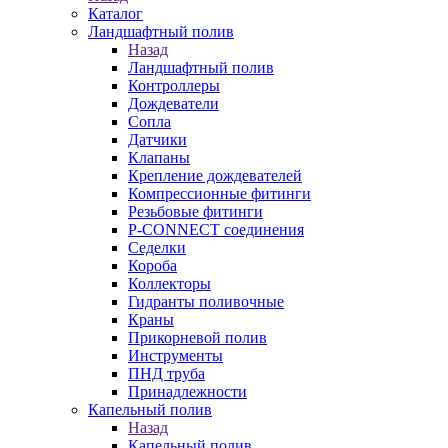
Каталог
Ландшафтный полив
Назад
Ландшафтный полив
Контроллеры
Дождеватели
Сопла
Датчики
Клапаны
Крепление дождевателей
Компрессионные фитинги
Резьбовые фитинги
P-CONNECT соединения
Седелки
Короба
Коллекторы
Гидранты поливочные
Краны
Прикорневой полив
Инструменты
ПНД труба
Принадлежности
Капельный полив
Назад
Капельный полив