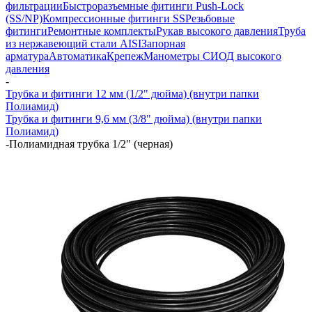
фильтрации
Быстроразъемные фитинги Push-Lock
(SS/NP)
Компрессионные фитинги SS
Резьбовые
фитинги
Ремонтные комплекты
Рукав высокого давления
Труба
из нержавеющий стали AISI
Запорная
арматура
Автоматика
Крепеж
Манометры СИОД высокого
давления
-
Трубка и фитинги 12 мм (1/2" дюйма) (внутри папки
Полиамид)
Трубка и фитинги 9,6 мм (3/8" дюйма) (внутри папки
Полиамид)
-
Полиамидная трубка 1/2" (черная)