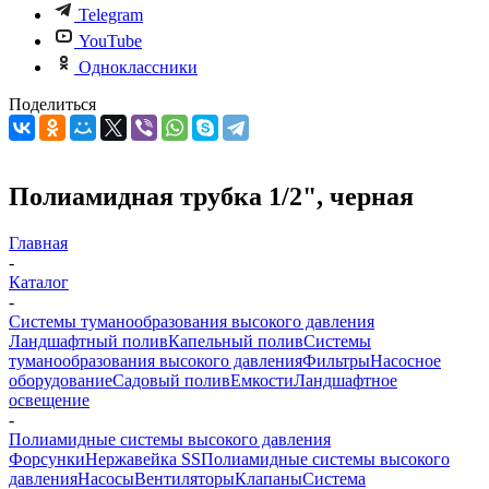
Telegram
YouTube
Одноклассники
Поделиться
Полиамидная трубка 1/2", черная
Главная
-
Каталог
-
Системы туманообразования высокого давления
Ландшафтный полив
Капельный полив
Системы
туманообразования высокого давления
Фильтры
Насосное
оборудование
Садовый полив
Емкости
Ландшафтное
освещение
-
Полиамидные системы высокого давления
Форсунки
Нержавейка SS
Полиамидные системы высокого
давления
Насосы
Вентиляторы
Клапаны
Система