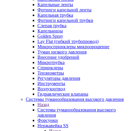
Капельные ленты
Фитинги капельной ленты
Капельная трубка
Фитинги капельной трубки
Слепая трубка
Капельницы
Golden Spray
Lay Flat (гибкий трубопровод)
Микроспринклеры микроорошение
Туман низкого давления
Внесение удобрений
Микротрубка
Спринклеры
Тензиометры
Регуляторы давления
Инструменты
Воздухоотвод
Гидравлические клапаны
Системы туманообразования высокого давления
Назад
Системы туманообразования высокого
давления
Форсунки
Нержавейка SS
Назад