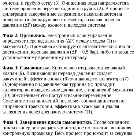
очистки и грубую сетку (3). Очищенная вода направляется в
систему орошения через выходной патрубок (2). В процессе
фильтрации задержанные загрязнения накапливаются на
поверхности фильтрующего элемента, создавая перепад
давления (ΔP) между входом и выходом системы.
Фаза 2: Промывка.
Электронный блок управления
определяет перепад давления (ΔP) между входом (1) и
выходом (2). Промывка активируется автоматически либо по
достижении перепада давления (ΔP = 0,5 бар), либо по заранее
установленному временному интервалу.
Фаза 3: Самоочистка.
Контроллер открывает дренажный
клапан (9). Возникающий перепад давления создает
вакуумный эффект в соплах (6) очищающего коллектора (7).
Одновременно гидравлическая турбина (8) приводит
коллектор во вращательное движение, а поршневой механизм
(10) обеспечивает его поступательное перемещение.
Сочетание этих движений позволяет соплам двигаться по
спиральной траектории, эффективно всасывая и удаляя
загрязнения через дренажную систему (11).
Фаза 4: Завершение цикла самоочистки.
После основного
цикла сканер возвращается в исходное положение, выполняя
контрольную промывку. Весь процесс происходит за секунды