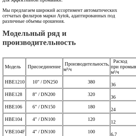
Мы предлагаем широкий ассортимент автоматических
сетчатых фильтров марки Aytok, адаптированных под
различные объемы орошения.
Модельный ряд и
производительность
Расход
Производительность,
Модель
Присоединение
при промыв
м³/ч
м³/ч
HBE1210
10" / DN250
380
36
HBE128
8" / DN200
320
36
HBE106
6" / DN150
180
24
HBE104
4" / DN100
120
12
VBE104F
4" / DN100
100
6,7