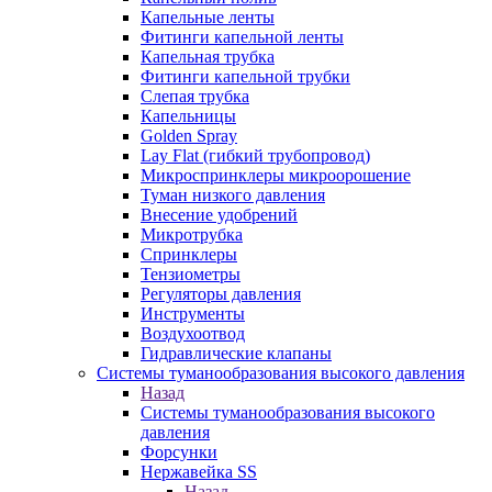
Капельные ленты
Фитинги капельной ленты
Капельная трубка
Фитинги капельной трубки
Слепая трубка
Капельницы
Golden Spray
Lay Flat (гибкий трубопровод)
Микроспринклеры микроорошение
Туман низкого давления
Внесение удобрений
Микротрубка
Спринклеры
Тензиометры
Регуляторы давления
Инструменты
Воздухоотвод
Гидравлические клапаны
Системы туманообразования высокого давления
Назад
Системы туманообразования высокого
давления
Форсунки
Нержавейка SS
Назад