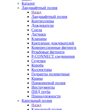
Каталог
Ландшафтный полив
Назад
Ландшафтный полив
Контроллеры
Дождеватели
Сопла
Датчики
Клапаны
Крепление дождевателей
Компрессионные фитинги
Резьбовые фитинги
P-CONNECT соединения
Седелки
Короба
Коллекторы
Гидранты поливочные
Краны
Прикорневой полив
Инструменты
ПНД труба
Принадлежности
Капельный полив
Назад
Капельный полив