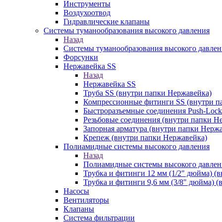
Инструменты
Воздухоотвод
Гидравлические клапаны
Системы туманообразования высокого давления
Назад
Системы туманообразования высокого давлен
Форсунки
Нержавейка SS
Назад
Нержавейка SS
Труба SS (внутри папки Нержавейка)
Компрессионные фитинги SS (внутри п
Быстроразъемные соединения Push-Lock
Резьбовые соединения (внутри папки Н
Запорная арматура (внутри папки Нерж
Крепеж (внутри папки Нержавейка)
Полиамидные системы высокого давления
Назад
Полиамидные системы высокого давлен
Трубка и фитинги 12 мм (1/2" дюйма) (
Трубка и фитинги 9,6 мм (3/8" дюйма) 
Насосы
Вентиляторы
Клапаны
Система фильтрации