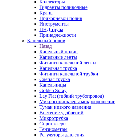
Коллекторы
Гидранты поливочные
Краны
Прикорневой полив
Инструменты
ПНД труба
Принадлежности
Капельный полив
Назад
Капельный полив
Капельные ленты
Фитинги капельной ленты
Капельная трубка
Фитинги капельной трубки
Слепая трубка
Капельницы
Golden Spray
Lay Flat (гибкий трубопровод)
Микроспринклеры микроорошение
Туман низкого давления
Внесение удобрений
Микротрубка
Спринклеры
Тензиометры
Регуляторы давления