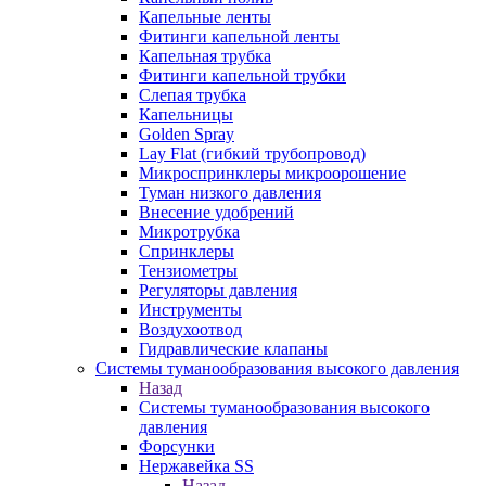
Капельные ленты
Фитинги капельной ленты
Капельная трубка
Фитинги капельной трубки
Слепая трубка
Капельницы
Golden Spray
Lay Flat (гибкий трубопровод)
Микроспринклеры микроорошение
Туман низкого давления
Внесение удобрений
Микротрубка
Спринклеры
Тензиометры
Регуляторы давления
Инструменты
Воздухоотвод
Гидравлические клапаны
Системы туманообразования высокого давления
Назад
Системы туманообразования высокого
давления
Форсунки
Нержавейка SS
Назад