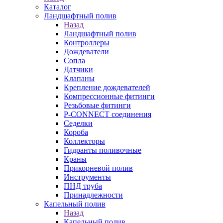
Каталог
Ландшафтный полив
Назад
Ландшафтный полив
Контроллеры
Дождеватели
Сопла
Датчики
Клапаны
Крепление дождевателей
Компрессионные фитинги
Резьбовые фитинги
P-CONNECT соединения
Седелки
Короба
Коллекторы
Гидранты поливочные
Краны
Прикорневой полив
Инструменты
ПНД труба
Принадлежности
Капельный полив
Назад
Капельный полив