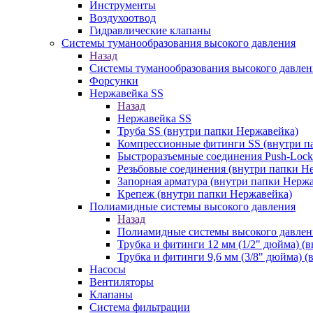
Инструменты
Воздухоотвод
Гидравлические клапаны
Системы туманообразования высокого давления
Назад
Системы туманообразования высокого давлен
Форсунки
Нержавейка SS
Назад
Нержавейка SS
Труба SS (внутри папки Нержавейка)
Компрессионные фитинги SS (внутри п
Быстроразъемные соединения Push-Lock
Резьбовые соединения (внутри папки Н
Запорная арматура (внутри папки Нерж
Крепеж (внутри папки Нержавейка)
Полиамидные системы высокого давления
Назад
Полиамидные системы высокого давлен
Трубка и фитинги 12 мм (1/2" дюйма) (
Трубка и фитинги 9,6 мм (3/8" дюйма) 
Насосы
Вентиляторы
Клапаны
Система фильтрации