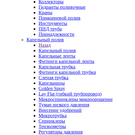
Коллекторы
Гидранты поливочные
Краны
Прикорневой полив
Инструменты
ПНД труба
Принадлежности
Капельный полив
Назад
Капельный полив
Капельные ленты
Фитинги капельной ленты
Капельная трубка
Фитинги капельной трубки
Слепая трубка
Капельницы
Golden Spray
Lay Flat (гибкий трубопровод)
Микроспринклеры микроорошение
Туман низкого давления
Внесение удобрений
Микротрубка
Спринклеры
Тензиометры
Регуляторы давления