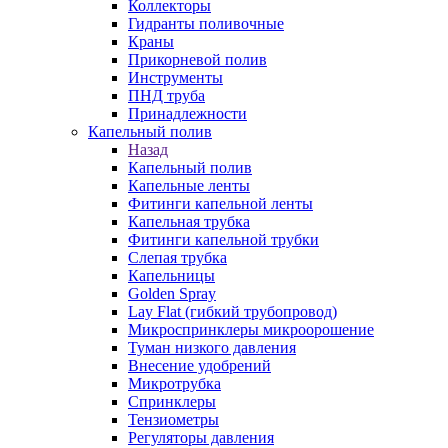
Коллекторы
Гидранты поливочные
Краны
Прикорневой полив
Инструменты
ПНД труба
Принадлежности
Капельный полив
Назад
Капельный полив
Капельные ленты
Фитинги капельной ленты
Капельная трубка
Фитинги капельной трубки
Слепая трубка
Капельницы
Golden Spray
Lay Flat (гибкий трубопровод)
Микроспринклеры микроорошение
Туман низкого давления
Внесение удобрений
Микротрубка
Спринклеры
Тензиометры
Регуляторы давления