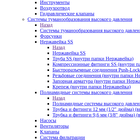
Инструменты
Воздухоотвод
Гидравлические клапаны
Системы туманообразования высокого давления
Назад
Системы туманообразования высокого давлен
Форсунки
Нержавейка SS
Назад
Нержавейка SS
Труба SS (внутри папки Нержавейка)
Компрессионные фитинги SS (внутри п
Быстроразъемные соединения Push-Lock
Резьбовые соединения (внутри папки Н
Запорная арматура (внутри папки Нерж
Крепеж (внутри папки Нержавейка)
Полиамидные системы высокого давления
Назад
Полиамидные системы высокого давлен
Трубка и фитинги 12 мм (1/2" дюйма) (
Трубка и фитинги 9,6 мм (3/8" дюйма) 
Насосы
Вентиляторы
Клапаны
Система фильтрации