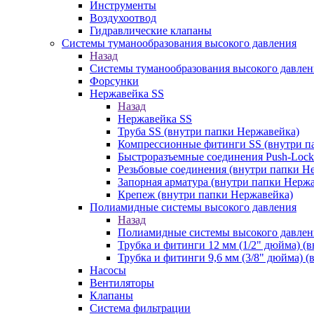
Инструменты
Воздухоотвод
Гидравлические клапаны
Системы туманообразования высокого давления
Назад
Системы туманообразования высокого давлен
Форсунки
Нержавейка SS
Назад
Нержавейка SS
Труба SS (внутри папки Нержавейка)
Компрессионные фитинги SS (внутри п
Быстроразъемные соединения Push-Lock
Резьбовые соединения (внутри папки Н
Запорная арматура (внутри папки Нерж
Крепеж (внутри папки Нержавейка)
Полиамидные системы высокого давления
Назад
Полиамидные системы высокого давлен
Трубка и фитинги 12 мм (1/2" дюйма) (
Трубка и фитинги 9,6 мм (3/8" дюйма) 
Насосы
Вентиляторы
Клапаны
Система фильтрации