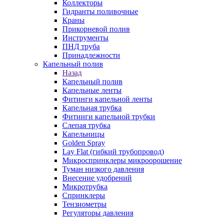
Коллекторы
Гидранты поливочные
Краны
Прикорневой полив
Инструменты
ПНД труба
Принадлежности
Капельный полив
Назад
Капельный полив
Капельные ленты
Фитинги капельной ленты
Капельная трубка
Фитинги капельной трубки
Слепая трубка
Капельницы
Golden Spray
Lay Flat (гибкий трубопровод)
Микроспринклеры микроорошение
Туман низкого давления
Внесение удобрений
Микротрубка
Спринклеры
Тензиометры
Регуляторы давления