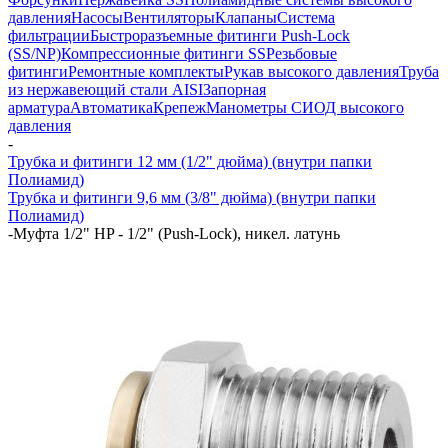
давления
Насосы
Вентиляторы
Клапаны
Система
фильтрации
Быстроразъемные фитинги Push-Lock
(SS/NP)
Компрессионные фитинги SS
Резьбовые
фитинги
Ремонтные комплекты
Рукав высокого давления
Труба
из нержавеющий стали AISI
Запорная
арматура
Автоматика
Крепеж
Манометры СИОД высокого
давления
-
Трубка и фитинги 12 мм (1/2" дюйма) (внутри папки
Полиамид)
Трубка и фитинги 9,6 мм (3/8" дюйма) (внутри папки
Полиамид)
-
Муфта 1/2" HP - 1/2" (Push-Lock), никел. латунь