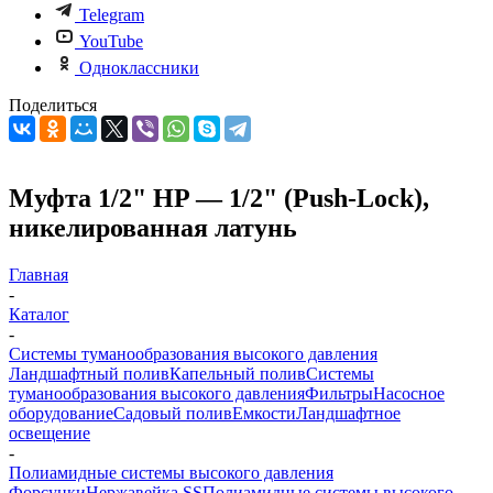
Telegram
YouTube
Одноклассники
Поделиться
Муфта 1/2" HP — 1/2" (Push-Lock),
никелированная латунь
Главная
-
Каталог
-
Системы туманообразования высокого давления
Ландшафтный полив
Капельный полив
Системы
туманообразования высокого давления
Фильтры
Насосное
оборудование
Садовый полив
Емкости
Ландшафтное
освещение
-
Полиамидные системы высокого давления
Форсунки
Нержавейка SS
Полиамидные системы высокого