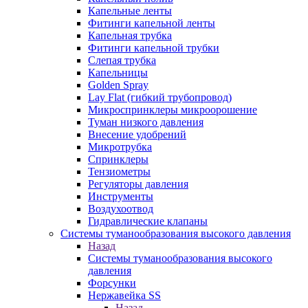
Капельные ленты
Фитинги капельной ленты
Капельная трубка
Фитинги капельной трубки
Слепая трубка
Капельницы
Golden Spray
Lay Flat (гибкий трубопровод)
Микроспринклеры микроорошение
Туман низкого давления
Внесение удобрений
Микротрубка
Спринклеры
Тензиометры
Регуляторы давления
Инструменты
Воздухоотвод
Гидравлические клапаны
Системы туманообразования высокого давления
Назад
Системы туманообразования высокого
давления
Форсунки
Нержавейка SS
Назад