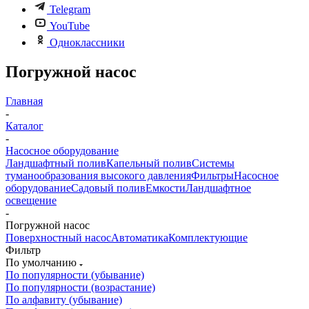
Telegram
YouTube
Одноклассники
Погружной насос
Главная
-
Каталог
-
Насосное оборудование
Ландшафтный полив
Капельный полив
Системы
туманообразования высокого давления
Фильтры
Насосное
оборудование
Садовый полив
Емкости
Ландшафтное
освещение
-
Погружной насос
Поверхностный насос
Автоматика
Комплектующие
Фильтр
По умолчанию
По популярности (убывание)
По популярности (возрастание)
По алфавиту (убывание)