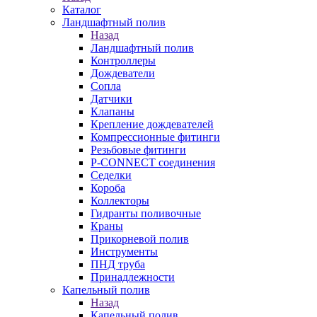
Каталог
Ландшафтный полив
Назад
Ландшафтный полив
Контроллеры
Дождеватели
Сопла
Датчики
Клапаны
Крепление дождевателей
Компрессионные фитинги
Резьбовые фитинги
P-CONNECT соединения
Седелки
Короба
Коллекторы
Гидранты поливочные
Краны
Прикорневой полив
Инструменты
ПНД труба
Принадлежности
Капельный полив
Назад
Капельный полив