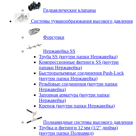
Гидравлические клапаны
Системы туманообразования высокого давления
Форсунки
Нержавейка SS
Труба SS (внутри папки Нержавейка)
Компрессионные фитинги SS (внутри
папаки Нержавейка)
Быстроразъемные соединения Push-Lock
(внутри папки Нержавейка)
Резьбовые соединения (внутри папки
Нержавейка)
Запорная арматура (внутри папки
Нержавейка)
Крепеж (внутри папки Нержавейка)
Полиамидные системы высокого давления
Трубка и фитинги 12 мм (1/2" дюйма)
(внутри папки Полиамид)