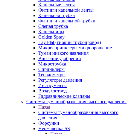
Капельные ленты
Фитинги капельной ленты
Капельная трубка
Фитинги капельной трубки
Слепая трубка
Капельницы
Golden Spray
Lay Flat (гибкий трубопровод)
Микроспринклеры микроорошение
Туман низкого давления
Внесение удобрений
Микротрубка
Спринклеры
Тензиометры
Регуляторы давления
Инструменты
Воздухоотвод
Гидравлические клапаны
Системы туманообразования высокого давления
Назад
Системы туманообразования высокого
давления
Форсунки
Нержавейка SS
Назад