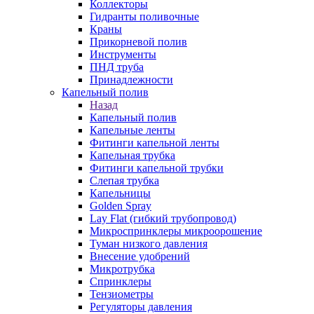
Коллекторы
Гидранты поливочные
Краны
Прикорневой полив
Инструменты
ПНД труба
Принадлежности
Капельный полив
Назад
Капельный полив
Капельные ленты
Фитинги капельной ленты
Капельная трубка
Фитинги капельной трубки
Слепая трубка
Капельницы
Golden Spray
Lay Flat (гибкий трубопровод)
Микроспринклеры микроорошение
Туман низкого давления
Внесение удобрений
Микротрубка
Спринклеры
Тензиометры
Регуляторы давления