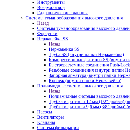
Инструменты
Воздухоотвод
Гидравлические клапаны
Системы туманообразования высокого давления
Назад
Системы туманообразования высокого давлен
Форсунки
Нержавейка SS
Назад
Нержавейка SS
Труба SS (внутри папки Нержавейка)
Компрессионные фитинги SS (внутри п
Быстроразъемные соединения Push-Lock
Резьбовые соединения (внутри папки Н
Запорная арматура (внутри папки Нерж
Крепеж (внутри папки Нержавейка)
Полиамидные системы высокого давления
Назад
Полиамидные системы высокого давлен
Трубка и фитинги 12 мм (1/2" дюйма) (
Трубка и фитинги 9,6 мм (3/8" дюйма) 
Насосы
Вентиляторы
Клапаны
Система фильтрации