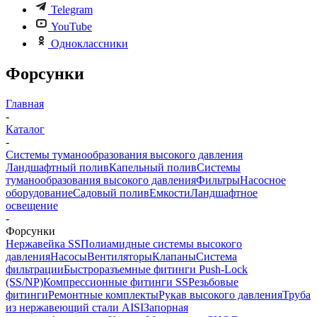
Telegram
YouTube
Одноклассники
Форсунки
Главная
-
Каталог
-
Системы туманообразования высокого давления
Ландшафтный полив
Капельный полив
Системы
туманообразования высокого давления
Фильтры
Насосное
оборудование
Садовый полив
Емкости
Ландшафтное
освещение
-
Форсунки
Нержавейка SS
Полиамидные системы высокого
давления
Насосы
Вентиляторы
Клапаны
Система
фильтрации
Быстроразъемные фитинги Push-Lock
(SS/NP)
Компрессионные фитинги SS
Резьбовые
фитинги
Ремонтные комплекты
Рукав высокого давления
Труба
из нержавеющий стали AISI
Запорная