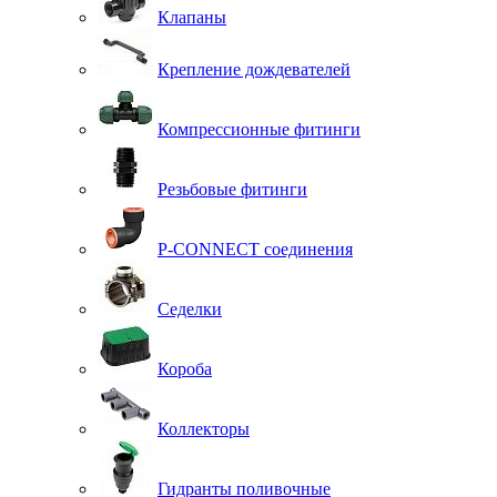
Клапаны
Крепление дождевателей
Компрессионные фитинги
Резьбовые фитинги
P-CONNECT соединения
Седелки
Короба
Коллекторы
Гидранты поливочные