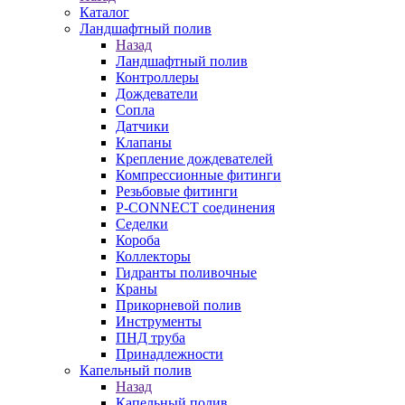
Каталог
Ландшафтный полив
Назад
Ландшафтный полив
Контроллеры
Дождеватели
Сопла
Датчики
Клапаны
Крепление дождевателей
Компрессионные фитинги
Резьбовые фитинги
P-CONNECT соединения
Седелки
Короба
Коллекторы
Гидранты поливочные
Краны
Прикорневой полив
Инструменты
ПНД труба
Принадлежности
Капельный полив
Назад
Капельный полив