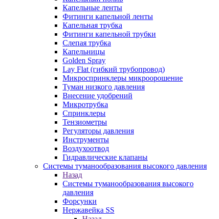
Капельные ленты
Фитинги капельной ленты
Капельная трубка
Фитинги капельной трубки
Слепая трубка
Капельницы
Golden Spray
Lay Flat (гибкий трубопровод)
Микроспринклеры микроорошение
Туман низкого давления
Внесение удобрений
Микротрубка
Спринклеры
Тензиометры
Регуляторы давления
Инструменты
Воздухоотвод
Гидравлические клапаны
Системы туманообразования высокого давления
Назад
Системы туманообразования высокого
давления
Форсунки
Нержавейка SS
Назад