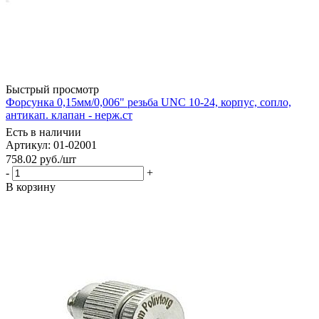
Быстрый просмотр
Форсунка 0,15мм/0,006" резьба UNC 10-24, корпус, сопло,
антикап. клапан - нерж.ст
Есть в наличии
Артикул: 01-02001
758.02
руб.
/шт
-
+
В корзину