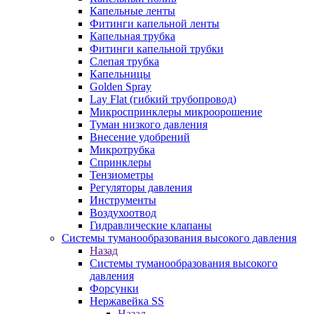
Капельные ленты
Фитинги капельной ленты
Капельная трубка
Фитинги капельной трубки
Слепая трубка
Капельницы
Golden Spray
Lay Flat (гибкий трубопровод)
Микроспринклеры микроорошение
Туман низкого давления
Внесение удобрений
Микротрубка
Спринклеры
Тензиометры
Регуляторы давления
Инструменты
Воздухоотвод
Гидравлические клапаны
Системы туманообразования высокого давления
Назад
Системы туманообразования высокого
давления
Форсунки
Нержавейка SS
Назад