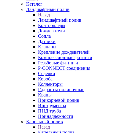
Каталог
Ландшафтный полив
Назад
Ландшафтный полив
Контроллеры
Дождеватели
Сопла
Датчики
Клапаны
Крепление дождевателей
Компрессионные фитинги
Резьбовые фитинги
P-CONNECT соединения
Седелки
Короба
Коллекторы
Гидранты поливочные
Краны
Прикорневой полив
Инструменты
ПНД труба
Принадлежности
Капельный полив
Назад
Капельный полив