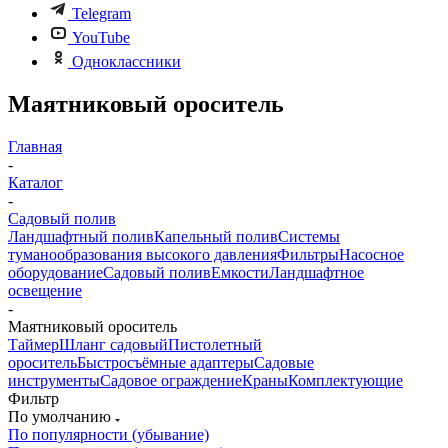
Telegram
YouTube
Одноклассники
Маятниковый ороситель
Главная
-
Каталог
-
Садовый полив
Ландшафтный полив
Капельный полив
Системы
туманообразования высокого давления
Фильтры
Насосное
оборудование
Садовый полив
Емкости
Ландшафтное
освещение
-
Маятниковый ороситель
Таймер
Шланг садовый
Пистолетный
ороситель
Быстросъёмные адаптеры
Садовые
инструменты
Садовое ограждение
Краны
Комплектующие
Фильтр
По умолчанию
По популярности (убывание)