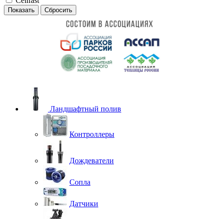
Cellfast
Сбросить
Ландшафтный полив
Контроллеры
Дождеватели
Сопла
Датчики