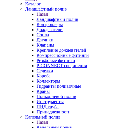
Каталог
Ландшафтный полив
Назад
Ландшафтный полив
Контроллеры
Дождеватели
Сопла
Датчики
Клапаны
Крепление дождевателей
Компрессионные фитинги
Резьбовые фитинги
P-CONNECT соединения
Седелки
Короба
Коллекторы
Гидранты поливочные
Краны
Прикорневой полив
Инструменты
ПНД труба
Принадлежности
Капельный полив
Назад
Капельный полив