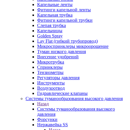
Капельные ленты
Фитинги капельной ленты
Капельная трубка
Фитинги капельной трубки
Слепая трубка
Капельницы
Golden Spray
Lay Flat (гибкий трубопровод)
Микроспринклеры микроорошение
Туман низкого давления
Внесение удобрений
Микротрубка
Спринклеры
Тензиометры
Регуляторы давления
Инструменты
Воздухоотвод
Гидравлические клапаны
Системы туманообразования высокого давления
Назад
Системы туманообразования высокого
давления
Форсунки
Нержавейка SS
Назад