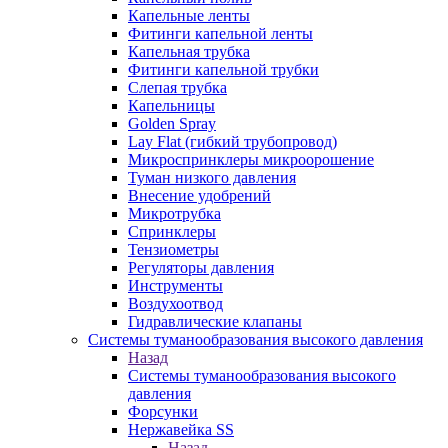
Капельные ленты
Фитинги капельной ленты
Капельная трубка
Фитинги капельной трубки
Слепая трубка
Капельницы
Golden Spray
Lay Flat (гибкий трубопровод)
Микроспринклеры микроорошение
Туман низкого давления
Внесение удобрений
Микротрубка
Спринклеры
Тензиометры
Регуляторы давления
Инструменты
Воздухоотвод
Гидравлические клапаны
Системы туманообразования высокого давления
Назад
Системы туманообразования высокого
давления
Форсунки
Нержавейка SS
Назад