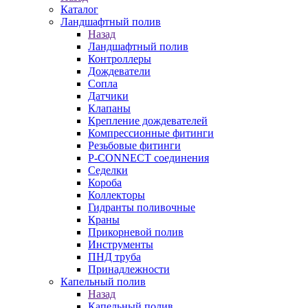
Каталог
Ландшафтный полив
Назад
Ландшафтный полив
Контроллеры
Дождеватели
Сопла
Датчики
Клапаны
Крепление дождевателей
Компрессионные фитинги
Резьбовые фитинги
P-CONNECT соединения
Седелки
Короба
Коллекторы
Гидранты поливочные
Краны
Прикорневой полив
Инструменты
ПНД труба
Принадлежности
Капельный полив
Назад
Капельный полив