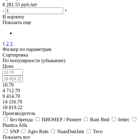
8 281.55
руб.
/шт
-
+
В корзину
Показать еще
1
2
3
Фильтр по параметрам
Сортировка
По популярности (убывание)
Цена
10.70
4 712.70
9 414.70
14 116.70
18 819.22
Производитель
Без бренда
ПИОНЕР / Pioneer
Rain Bird
Irritec
Plastica Alfa
SNP
Agro Rain
NaanDanJain
Teco
Показать все