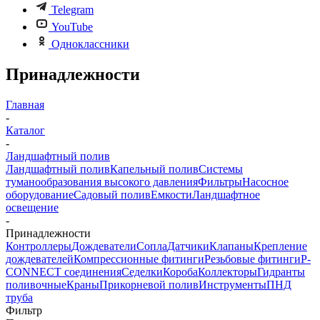
Telegram
YouTube
Одноклассники
Принадлежности
Главная
-
Каталог
-
Ландшафтный полив
Ландшафтный полив
Капельный полив
Системы
туманообразования высокого давления
Фильтры
Насосное
оборудование
Садовый полив
Емкости
Ландшафтное
освещение
-
Принадлежности
Контроллеры
Дождеватели
Сопла
Датчики
Клапаны
Крепление
дождевателей
Компрессионные фитинги
Резьбовые фитинги
P-
CONNECT соединения
Седелки
Короба
Коллекторы
Гидранты
поливочные
Краны
Прикорневой полив
Инструменты
ПНД
труба
Фильтр