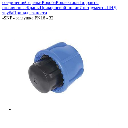
соединения
Седелки
Короба
Коллекторы
Гидранты
поливочные
Краны
Прикорневой полив
Инструменты
ПНД
труба
Принадлежности
-
SNP - заглушка PN16 - 32