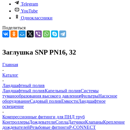
Telegram
YouTube
Одноклассники
Поделиться
Заглушка SNP PN16, 32
Главная
-
Каталог
-
Ландшафтный полив
Ландшафтный полив
Капельный полив
Системы
туманообразования высокого давления
Фильтры
Насосное
оборудование
Садовый полив
Емкости
Ландшафтное
освещение
-
Компрессионные фитинги для ПНД труб
Контроллеры
Дождеватели
Сопла
Датчики
Клапаны
Крепление
дождевателей
Резьбовые фитинги
P-CONNECT