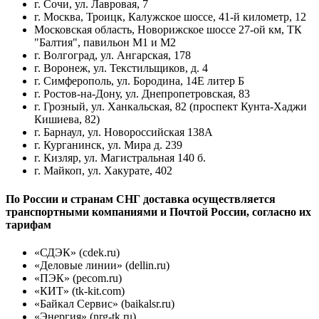
г. Сочи, ул. Лавровая, 7
г. Москва, Троицк, Калужское шоссе, 41-й километр, 12
Московская область, Новорижское шоссе 27-ой км, ТК
"Балтия", павильон М1 и М2
г. Волгоград, ул. Ангарская, 178
г. Воронеж, ул. Текстильщиков, д. 4
г. Симферополь, ул. Бородина, 14Е литер Б
г. Ростов-на-Дону, ул. Днепропетровская, 83
г. Грозный, ул. Ханкальская, 82 (проспект Кунта-Хаджи
Кишиева, 82)
г. Барнаул, ул. Новороссийская 138А
г. Курганинск, ул. Мира д. 239
г. Кизляр, ул. Магистральная 140 б.
г. Майкоп, ул. Хакурате, 402
По России и странам СНГ доставка осуществляется
транспортными компаниями и Почтой России, согласно их
тарифам
«СДЭК» (cdek.ru)
«Деловые линии» (dellin.ru)
«ПЭК» (pecom.ru)
«КИТ» (tk-kit.com)
«Байкал Сервис» (baikalsr.ru)
«Энергия» (nrg-tk.ru)