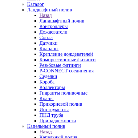
Каталог
Ландшафтный полив
Назад
Ландшафтный полив
Контроллеры
Дождеватели
Сопла
Датчики
Клапаны
Крепление дождевателей
Компрессионные фитинги
Резьбовые фитинги
P-CONNECT соединения
Седелки
Короба
Коллекторы
Гидранты поливочные
Краны
Прикорневой полив
Инструменты
ПНД труба
Принадлежности
Капельный полив
Назад
Капельный полив