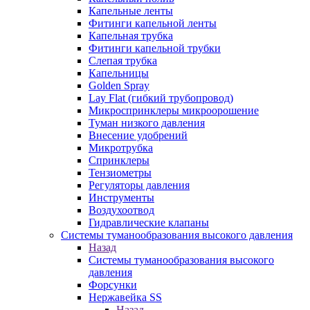
Капельные ленты
Фитинги капельной ленты
Капельная трубка
Фитинги капельной трубки
Слепая трубка
Капельницы
Golden Spray
Lay Flat (гибкий трубопровод)
Микроспринклеры микроорошение
Туман низкого давления
Внесение удобрений
Микротрубка
Спринклеры
Тензиометры
Регуляторы давления
Инструменты
Воздухоотвод
Гидравлические клапаны
Системы туманообразования высокого давления
Назад
Системы туманообразования высокого
давления
Форсунки
Нержавейка SS
Назад