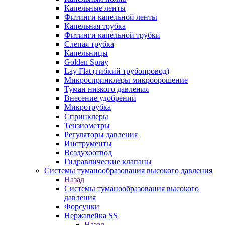
Капельные ленты
Фитинги капельной ленты
Капельная трубка
Фитинги капельной трубки
Слепая трубка
Капельницы
Golden Spray
Lay Flat (гибкий трубопровод)
Микроспринклеры микроорошение
Туман низкого давления
Внесение удобрений
Микротрубка
Спринклеры
Тензиометры
Регуляторы давления
Инструменты
Воздухоотвод
Гидравлические клапаны
Системы туманообразования высокого давления
Назад
Системы туманообразования высокого
давления
Форсунки
Нержавейка SS
Назад