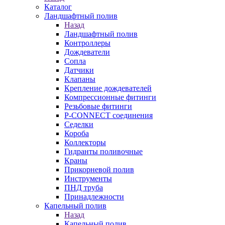
Каталог
Ландшафтный полив
Назад
Ландшафтный полив
Контроллеры
Дождеватели
Сопла
Датчики
Клапаны
Крепление дождевателей
Компрессионные фитинги
Резьбовые фитинги
P-CONNECT соединения
Седелки
Короба
Коллекторы
Гидранты поливочные
Краны
Прикорневой полив
Инструменты
ПНД труба
Принадлежности
Капельный полив
Назад
Капельный полив