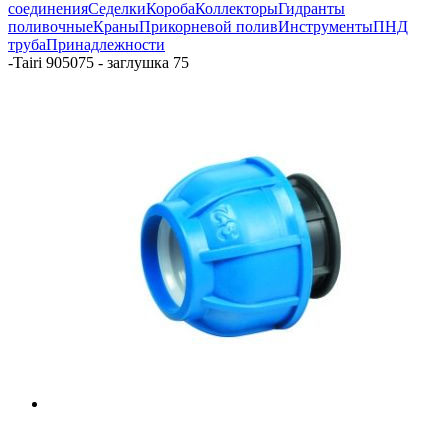
соединения
Седелки
Короба
Коллекторы
Гидранты
поливочные
Краны
Прикорневой полив
Инструменты
ПНД
труба
Принадлежности
-
Tairi 905075 - заглушка 75