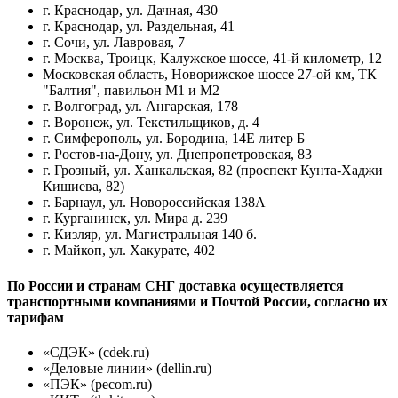
г. Краснодар, ул. Дачная, 430
г. Краснодар, ул. Раздельная, 41
г. Сочи, ул. Лавровая, 7
г. Москва, Троицк, Калужское шоссе, 41-й километр, 12
Московская область, Новорижское шоссе 27-ой км, ТК
"Балтия", павильон М1 и М2
г. Волгоград, ул. Ангарская, 178
г. Воронеж, ул. Текстильщиков, д. 4
г. Симферополь, ул. Бородина, 14Е литер Б
г. Ростов-на-Дону, ул. Днепропетровская, 83
г. Грозный, ул. Ханкальская, 82 (проспект Кунта-Хаджи
Кишиева, 82)
г. Барнаул, ул. Новороссийская 138А
г. Курганинск, ул. Мира д. 239
г. Кизляр, ул. Магистральная 140 б.
г. Майкоп, ул. Хакурате, 402
По России и странам СНГ доставка осуществляется
транспортными компаниями и Почтой России, согласно их
тарифам
«СДЭК» (cdek.ru)
«Деловые линии» (dellin.ru)
«ПЭК» (pecom.ru)