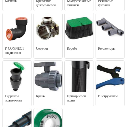
Клапаны
Крепление
Компрессионные
Резьбовые
дождевателей
фитинги
фитинги
P-CONNECT
Седелки
Короба
Коллекторы
соединения
Гидранты
Краны
Прикорневой
Инструменты
поливочные
полив