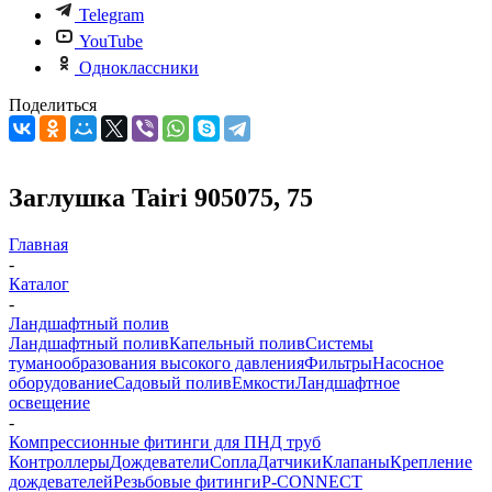
Telegram
YouTube
Одноклассники
Поделиться
Заглушка Tairi 905075, 75
Главная
-
Каталог
-
Ландшафтный полив
Ландшафтный полив
Капельный полив
Системы
туманообразования высокого давления
Фильтры
Насосное
оборудование
Садовый полив
Емкости
Ландшафтное
освещение
-
Компрессионные фитинги для ПНД труб
Контроллеры
Дождеватели
Сопла
Датчики
Клапаны
Крепление
дождевателей
Резьбовые фитинги
P-CONNECT