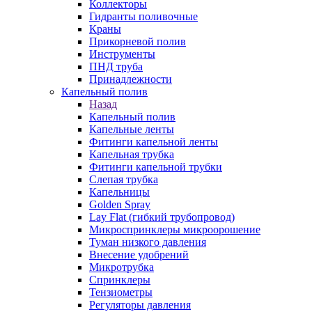
Коллекторы
Гидранты поливочные
Краны
Прикорневой полив
Инструменты
ПНД труба
Принадлежности
Капельный полив
Назад
Капельный полив
Капельные ленты
Фитинги капельной ленты
Капельная трубка
Фитинги капельной трубки
Слепая трубка
Капельницы
Golden Spray
Lay Flat (гибкий трубопровод)
Микроспринклеры микроорошение
Туман низкого давления
Внесение удобрений
Микротрубка
Спринклеры
Тензиометры
Регуляторы давления