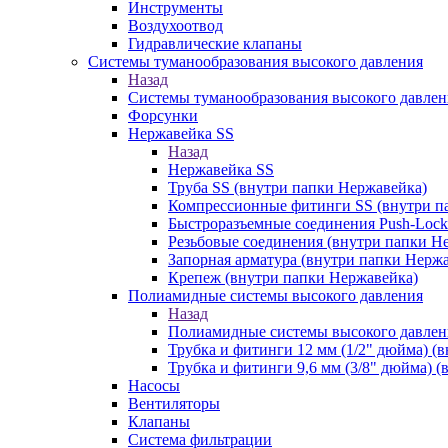
Инструменты
Воздухоотвод
Гидравлические клапаны
Системы туманообразования высокого давления
Назад
Системы туманообразования высокого давлен
Форсунки
Нержавейка SS
Назад
Нержавейка SS
Труба SS (внутри папки Нержавейка)
Компрессионные фитинги SS (внутри п
Быстроразъемные соединения Push-Lock
Резьбовые соединения (внутри папки Н
Запорная арматура (внутри папки Нерж
Крепеж (внутри папки Нержавейка)
Полиамидные системы высокого давления
Назад
Полиамидные системы высокого давлен
Трубка и фитинги 12 мм (1/2" дюйма) (
Трубка и фитинги 9,6 мм (3/8" дюйма) 
Насосы
Вентиляторы
Клапаны
Система фильтрации