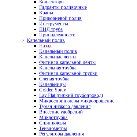
Коллекторы
Гидранты поливочные
Краны
Прикорневой полив
Инструменты
ПНД труба
Принадлежности
Капельный полив
Назад
Капельный полив
Капельные ленты
Фитинги капельной ленты
Капельная трубка
Фитинги капельной трубки
Слепая трубка
Капельницы
Golden Spray
Lay Flat (гибкий трубопровод)
Микроспринклеры микроорошение
Туман низкого давления
Внесение удобрений
Микротрубка
Спринклеры
Тензиометры
Регуляторы давления