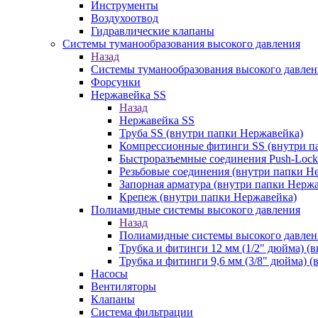
Инструменты
Воздухоотвод
Гидравлические клапаны
Системы туманообразования высокого давления
Назад
Системы туманообразования высокого давлен
Форсунки
Нержавейка SS
Назад
Нержавейка SS
Труба SS (внутри папки Нержавейка)
Компрессионные фитинги SS (внутри п
Быстроразъемные соединения Push-Lock
Резьбовые соединения (внутри папки Н
Запорная арматура (внутри папки Нерж
Крепеж (внутри папки Нержавейка)
Полиамидные системы высокого давления
Назад
Полиамидные системы высокого давлен
Трубка и фитинги 12 мм (1/2" дюйма) (
Трубка и фитинги 9,6 мм (3/8" дюйма) 
Насосы
Вентиляторы
Клапаны
Система фильтрации