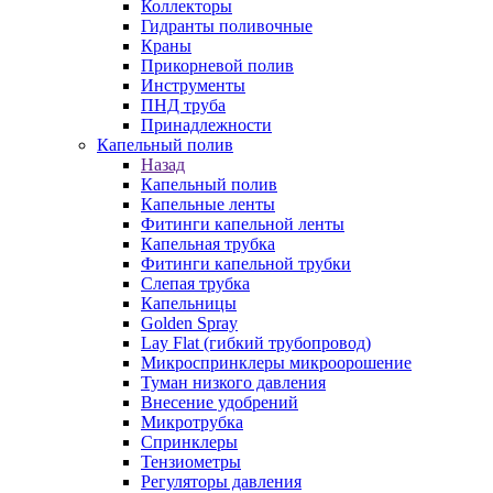
Коллекторы
Гидранты поливочные
Краны
Прикорневой полив
Инструменты
ПНД труба
Принадлежности
Капельный полив
Назад
Капельный полив
Капельные ленты
Фитинги капельной ленты
Капельная трубка
Фитинги капельной трубки
Слепая трубка
Капельницы
Golden Spray
Lay Flat (гибкий трубопровод)
Микроспринклеры микроорошение
Туман низкого давления
Внесение удобрений
Микротрубка
Спринклеры
Тензиометры
Регуляторы давления