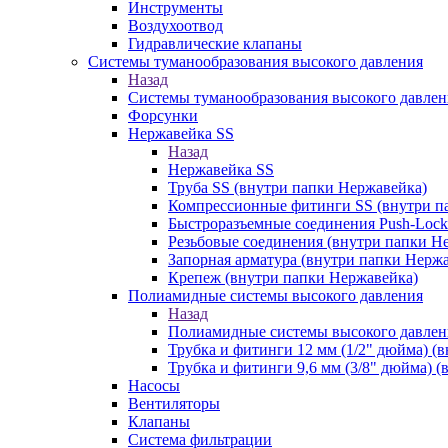
Инструменты
Воздухоотвод
Гидравлические клапаны
Системы туманообразования высокого давления
Назад
Системы туманообразования высокого давлен
Форсунки
Нержавейка SS
Назад
Нержавейка SS
Труба SS (внутри папки Нержавейка)
Компрессионные фитинги SS (внутри п
Быстроразъемные соединения Push-Lock
Резьбовые соединения (внутри папки Н
Запорная арматура (внутри папки Нерж
Крепеж (внутри папки Нержавейка)
Полиамидные системы высокого давления
Назад
Полиамидные системы высокого давлен
Трубка и фитинги 12 мм (1/2" дюйма) (
Трубка и фитинги 9,6 мм (3/8" дюйма) 
Насосы
Вентиляторы
Клапаны
Система фильтрации