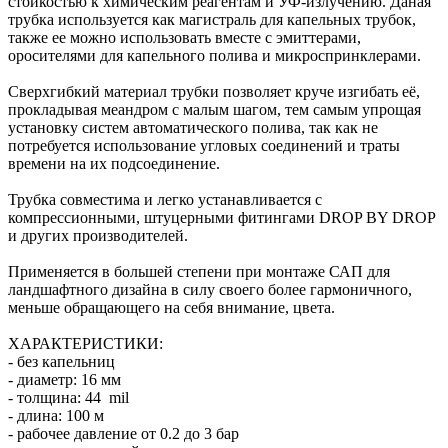
стойкостью к химическим реагентам и УФ-излучению. Даная
трубка используется как магистраль для капельных трубок,
также ее можно использовать вместе с эмиттерами,
оросителями для капельного полива и микроспринклерами.
Сверхгибкий материал трубки позволяет круче изгибать её,
прокладывая меандром с малым шагом, тем самым упрощая
установку систем автоматического полива, так как не
потребуется использование угловых соединений и траты
времени на их подсоединение.
Трубка совместима и легко устанавливается с
компрессионными, штуцерными фитингами DROP BY DROP
и других производителей.
Применяется в большей степени при монтаже САП для
ландшафтного дизайна в силу своего более гармоничного,
меньше обращающего на себя внимание, цвета.
ХАРАКТЕРИСТИКИ:
- без капельниц
- диаметр: 16 мм
- толщина: 44 mil
- длина: 100 м
- рабочее давление от 0.2 до 3 бар