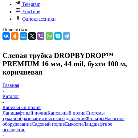
Telegram
YouTube
Одноклассники
Поделиться
Слепая трубка DROPBYDROP™
PREMIUM 16 мм, 44 mil, бухта 100 м,
коричневая
Главная
-
Каталог
-
Капельный полив
Ландшафтный полив
Капельный полив
Системы
туманообразования высокого давления
Фильтры
Насосное
оборудование
Садовый полив
Емкости
Ландшафтное
освещение
-