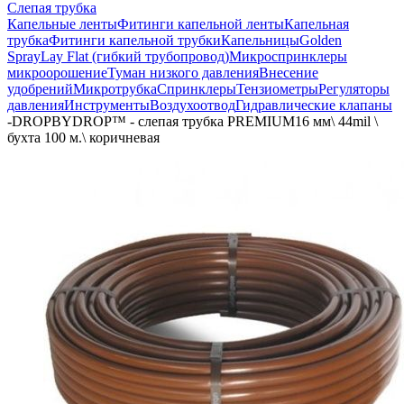
Слепая трубка
Капельные ленты
Фитинги капельной ленты
Капельная
трубка
Фитинги капельной трубки
Капельницы
Golden
Spray
Lay Flat (гибкий трубопровод)
Микроспринклеры
микроорошение
Туман низкого давления
Внесение
удобрений
Микротрубка
Спринклеры
Тензиометры
Регуляторы
давления
Инструменты
Воздухоотвод
Гидравлические клапаны
-
DROPBYDROP™ - слепая трубка PREMIUM16 мм\ 44mil \
бухта 100 м.\ коричневая