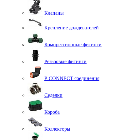
Клапаны
Крепление дождевателей
Компрессионные фитинги
Резьбовые фитинги
P-CONNECT соединения
Седелки
Короба
Коллекторы