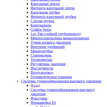
Капельные ленты
Фитинги капельной ленты
Капельная трубка
Фитинги капельной трубки
Слепая трубка
Капельницы
Golden Spray
Lay Flat (гибкий трубопровод)
Микроспринклеры микроорошение
Туман низкого давления
Внесение удобрений
Микротрубка
Спринклеры
Тензиометры
Регуляторы давления
Инструменты
Воздухоотвод
Гидравлические клапаны
Системы туманообразования высокого давления
Назад
Системы туманообразования высокого
давления
Форсунки
Нержавейка SS
Назад