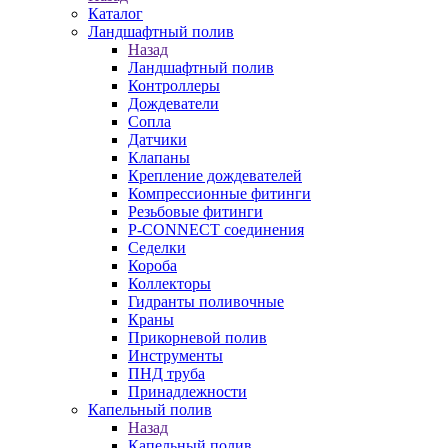
Каталог
Ландшафтный полив
Назад
Ландшафтный полив
Контроллеры
Дождеватели
Сопла
Датчики
Клапаны
Крепление дождевателей
Компрессионные фитинги
Резьбовые фитинги
P-CONNECT соединения
Седелки
Короба
Коллекторы
Гидранты поливочные
Краны
Прикорневой полив
Инструменты
ПНД труба
Принадлежности
Капельный полив
Назад
Капельный полив