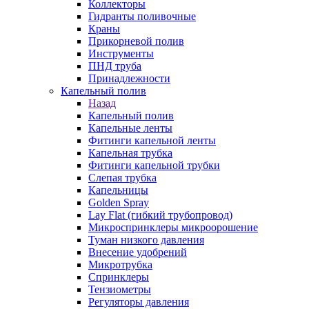
Коллекторы
Гидранты поливочные
Краны
Прикорневой полив
Инструменты
ПНД труба
Принадлежности
Капельный полив
Назад
Капельный полив
Капельные ленты
Фитинги капельной ленты
Капельная трубка
Фитинги капельной трубки
Слепая трубка
Капельницы
Golden Spray
Lay Flat (гибкий трубопровод)
Микроспринклеры микроорошение
Туман низкого давления
Внесение удобрений
Микротрубка
Спринклеры
Тензиометры
Регуляторы давления