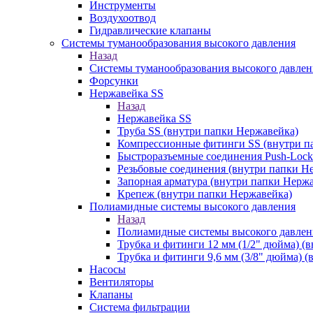
Инструменты
Воздухоотвод
Гидравлические клапаны
Системы туманообразования высокого давления
Назад
Системы туманообразования высокого давлен
Форсунки
Нержавейка SS
Назад
Нержавейка SS
Труба SS (внутри папки Нержавейка)
Компрессионные фитинги SS (внутри п
Быстроразъемные соединения Push-Lock
Резьбовые соединения (внутри папки Н
Запорная арматура (внутри папки Нерж
Крепеж (внутри папки Нержавейка)
Полиамидные системы высокого давления
Назад
Полиамидные системы высокого давлен
Трубка и фитинги 12 мм (1/2" дюйма) (
Трубка и фитинги 9,6 мм (3/8" дюйма) 
Насосы
Вентиляторы
Клапаны
Система фильтрации