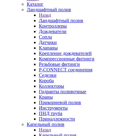
Каталог
Ландшафтный полив
Назад
Ландшафтный полив
Контроллеры
Дождеватели
Сопла
Датчики
Клапаны
Крепление дождевателей
Компрессионные фитинги
Резьбовые фитинги
P-CONNECT соединения
Седелки
Короба
Коллекторы
Гидранты поливочные
Краны
Прикорневой полив
Инструменты
ПНД труба
Принадлежности
Капельный полив
Назад
Капельный полив