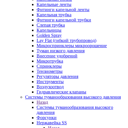
Капельные ленты
Фитинги капельной ленты
Капельная трубка
Фитинги капельной трубки
Слепая трубка
Капельницы
Golden Spray
Lay Flat (гибкий трубопровод)
Микроспринклеры микроорошение
Туман низкого давления
Внесение удобрений
Микротрубка
Спринклеры
Тензиометры
Регуляторы давления
Инструменты
Воздухоотвод
Гидравлические клапаны
Системы туманообразования высокого давления
Назад
Системы туманообразования высокого
давления
Форсунки
Нержавейка SS
Назад