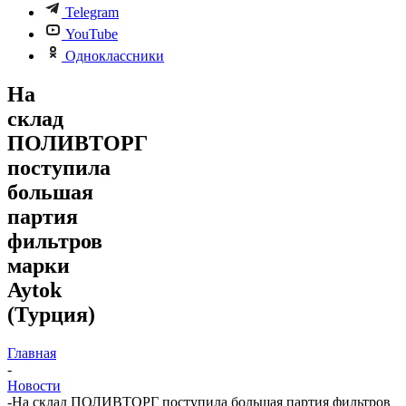
Telegram
YouTube
Одноклассники
На
склад
ПОЛИВТОРГ
поступила
большая
партия
фильтров
марки
Aytok
(Турция)
Главная
-
Новости
-
На склад ПОЛИВТОРГ поступила большая партия фильтров