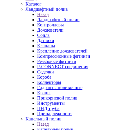
Каталог
Ландшафтный полив
Назад
Ландшафтный полив
Контроллеры
Дождеватели
Сопла
Датчики
Клапаны
Крепление дождевателей
Компрессионные фитинги
Резьбовые фитинги
P-CONNECT соединения
Седелки
Короба
Коллекторы
Гидранты поливочные
Краны
Прикорневой полив
Инструменты
ПНД труба
Принадлежности
Капельный полив
Назад
Капельный полив