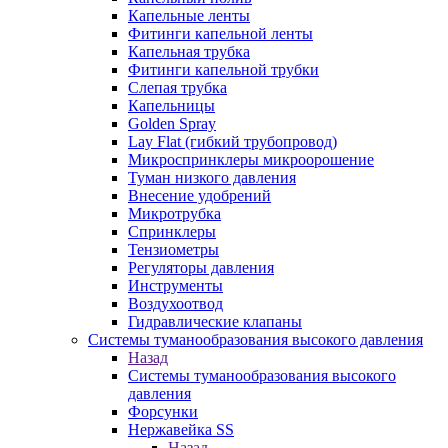
Капельные ленты
Фитинги капельной ленты
Капельная трубка
Фитинги капельной трубки
Слепая трубка
Капельницы
Golden Spray
Lay Flat (гибкий трубопровод)
Микроспринклеры микроорошение
Туман низкого давления
Внесение удобрений
Микротрубка
Спринклеры
Тензиометры
Регуляторы давления
Инструменты
Воздухоотвод
Гидравлические клапаны
Системы туманообразования высокого давления
Назад
Системы туманообразования высокого
давления
Форсунки
Нержавейка SS
Назад