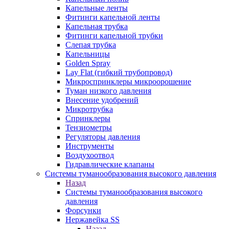
Капельные ленты
Фитинги капельной ленты
Капельная трубка
Фитинги капельной трубки
Слепая трубка
Капельницы
Golden Spray
Lay Flat (гибкий трубопровод)
Микроспринклеры микроорошение
Туман низкого давления
Внесение удобрений
Микротрубка
Спринклеры
Тензиометры
Регуляторы давления
Инструменты
Воздухоотвод
Гидравлические клапаны
Системы туманообразования высокого давления
Назад
Системы туманообразования высокого
давления
Форсунки
Нержавейка SS
Назад