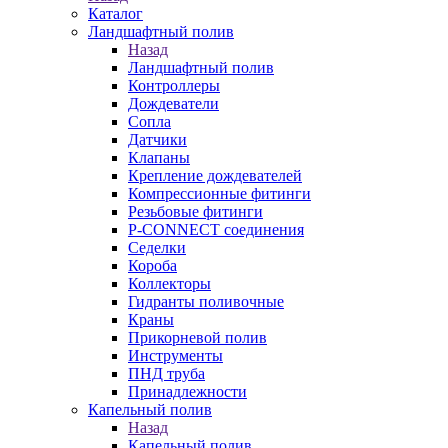
Каталог
Ландшафтный полив
Назад
Ландшафтный полив
Контроллеры
Дождеватели
Сопла
Датчики
Клапаны
Крепление дождевателей
Компрессионные фитинги
Резьбовые фитинги
P-CONNECT соединения
Седелки
Короба
Коллекторы
Гидранты поливочные
Краны
Прикорневой полив
Инструменты
ПНД труба
Принадлежности
Капельный полив
Назад
Капельный полив