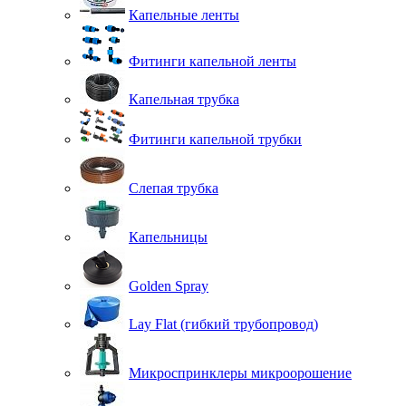
Капельные ленты
Фитинги капельной ленты
Капельная трубка
Фитинги капельной трубки
Слепая трубка
Капельницы
Golden Spray
Lay Flat (гибкий трубопровод)
Микроспринклеры микроорошение