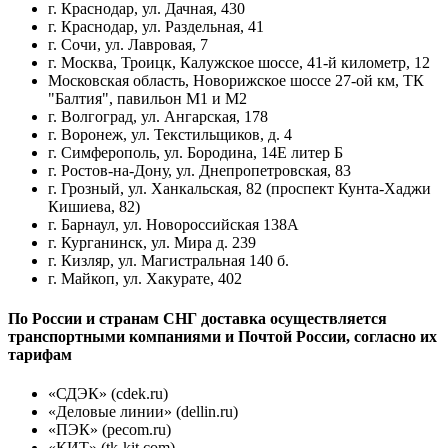
г. Краснодар, ул. Дачная, 430
г. Краснодар, ул. Раздельная, 41
г. Сочи, ул. Лавровая, 7
г. Москва, Троицк, Калужское шоссе, 41-й километр, 12
Московская область, Новорижское шоссе 27-ой км, ТК
"Балтия", павильон М1 и М2
г. Волгоград, ул. Ангарская, 178
г. Воронеж, ул. Текстильщиков, д. 4
г. Симферополь, ул. Бородина, 14Е литер Б
г. Ростов-на-Дону, ул. Днепропетровская, 83
г. Грозный, ул. Ханкальская, 82 (проспект Кунта-Хаджи
Кишиева, 82)
г. Барнаул, ул. Новороссийская 138А
г. Курганинск, ул. Мира д. 239
г. Кизляр, ул. Магистральная 140 б.
г. Майкоп, ул. Хакурате, 402
По России и странам СНГ доставка осуществляется
транспортными компаниями и Почтой России, согласно их
тарифам
«СДЭК» (cdek.ru)
«Деловые линии» (dellin.ru)
«ПЭК» (pecom.ru)
«КИТ» (tk-kit.com)