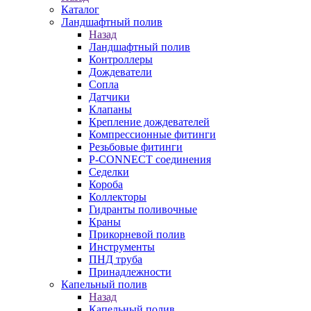
Каталог
Ландшафтный полив
Назад
Ландшафтный полив
Контроллеры
Дождеватели
Сопла
Датчики
Клапаны
Крепление дождевателей
Компрессионные фитинги
Резьбовые фитинги
P-CONNECT соединения
Седелки
Короба
Коллекторы
Гидранты поливочные
Краны
Прикорневой полив
Инструменты
ПНД труба
Принадлежности
Капельный полив
Назад
Капельный полив