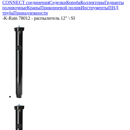
CONNECT соединения
Седелки
Короба
Коллекторы
Гидранты
поливочные
Краны
Прикорневой полив
Инструменты
ПНД
труба
Принадлежности
-
K-Rain 78012 - распылитель 12" \ SI