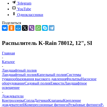
Telegram
YouTube
Одноклассники
Поделиться
Распылитель K-Rain 78012, 12", SI
Главная
-
Каталог
-
Ландшафтный полив
Ландшафтный полив
Капельный полив
Системы
туманообразования высокого давления
Фильтры
Насосное
оборудование
Садовый полив
Емкости
Ландшафтное
освещение
-
Дождеватели
Контроллеры
Сопла
Датчики
Клапаны
Крепление
дождевателей
Компрессионные фитинги
Резьбовые фитинги
P-