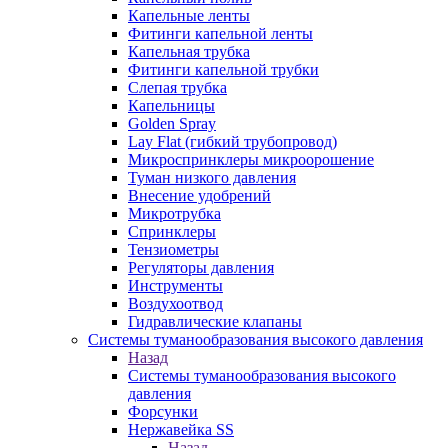
Капельные ленты
Фитинги капельной ленты
Капельная трубка
Фитинги капельной трубки
Слепая трубка
Капельницы
Golden Spray
Lay Flat (гибкий трубопровод)
Микроспринклеры микроорошение
Туман низкого давления
Внесение удобрений
Микротрубка
Спринклеры
Тензиометры
Регуляторы давления
Инструменты
Воздухоотвод
Гидравлические клапаны
Системы туманообразования высокого давления
Назад
Системы туманообразования высокого
давления
Форсунки
Нержавейка SS
Назад