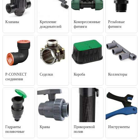
Клапаны
Крепление
Компрессионные
Резьбовые
дождевателей
фитинги
фитинги
P-CONNECT
Седелки
Короба
Коллекторы
соединения
Гидранты
Краны
Прикорневой
Инструменты
поливочные
полив