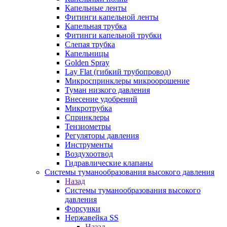
Капельные ленты
Фитинги капельной ленты
Капельная трубка
Фитинги капельной трубки
Слепая трубка
Капельницы
Golden Spray
Lay Flat (гибкий трубопровод)
Микроспринклеры микроорошение
Туман низкого давления
Внесение удобрений
Микротрубка
Спринклеры
Тензиометры
Регуляторы давления
Инструменты
Воздухоотвод
Гидравлические клапаны
Системы туманообразования высокого давления
Назад
Системы туманообразования высокого
давления
Форсунки
Нержавейка SS
Назад