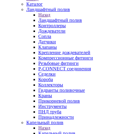
Каталог
Ландшафтный полив
Назад
Ландшафтный полив
Контроллеры
Дождеватели
Сопла
Датчики
Клапаны
Крепление дождевателей
Компрессионные фитинги
Резьбовые фитинги
P-CONNECT соединения
Седелки
Короба
Коллекторы
Гидранты поливочные
Краны
Прикорневой полив
Инструменты
ПНД труба
Принадлежности
Капельный полив
Назад
Капельный полив