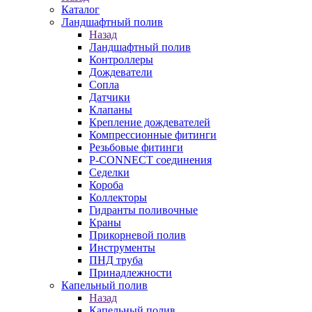
Каталог
Ландшафтный полив
Назад
Ландшафтный полив
Контроллеры
Дождеватели
Сопла
Датчики
Клапаны
Крепление дождевателей
Компрессионные фитинги
Резьбовые фитинги
P-CONNECT соединения
Седелки
Короба
Коллекторы
Гидранты поливочные
Краны
Прикорневой полив
Инструменты
ПНД труба
Принадлежности
Капельный полив
Назад
Капельный полив