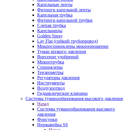
Капельные ленты
Фитинги капельной ленты
Капельная трубка
Фитинги капельной трубки
Слепая трубка
Капельницы
Golden Spray
Lay Flat (гибкий трубопровод)
Микроспринклеры микроорошение
Туман низкого давления
Внесение удобрений
Микротрубка
Спринклеры
Тензиометры
Регуляторы давления
Инструменты
Воздухоотвод
Гидравлические клапаны
Системы туманообразования высокого давления
Назад
Системы туманообразования высокого
давления
Форсунки
Нержавейка SS
Назад