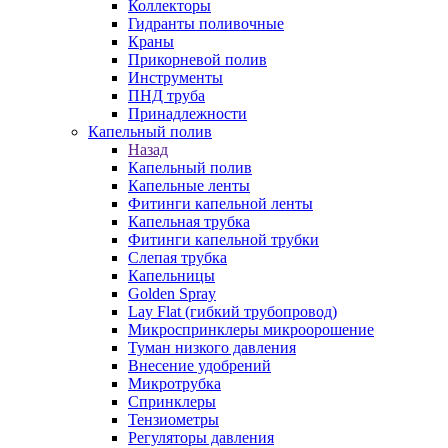
Коллекторы
Гидранты поливочные
Краны
Прикорневой полив
Инструменты
ПНД труба
Принадлежности
Капельный полив
Назад
Капельный полив
Капельные ленты
Фитинги капельной ленты
Капельная трубка
Фитинги капельной трубки
Слепая трубка
Капельницы
Golden Spray
Lay Flat (гибкий трубопровод)
Микроспринклеры микроорошение
Туман низкого давления
Внесение удобрений
Микротрубка
Спринклеры
Тензиометры
Регуляторы давления