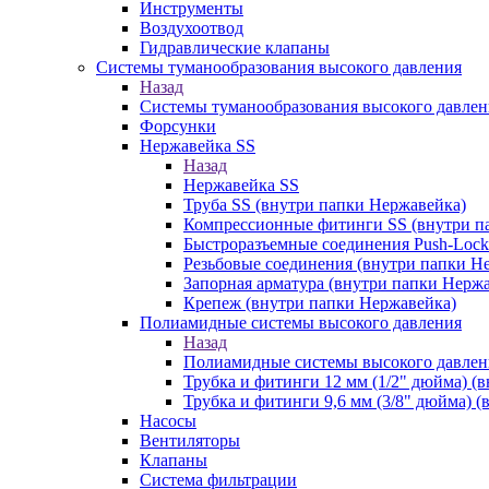
Инструменты
Воздухоотвод
Гидравлические клапаны
Системы туманообразования высокого давления
Назад
Системы туманообразования высокого давлен
Форсунки
Нержавейка SS
Назад
Нержавейка SS
Труба SS (внутри папки Нержавейка)
Компрессионные фитинги SS (внутри п
Быстроразъемные соединения Push-Lock
Резьбовые соединения (внутри папки Н
Запорная арматура (внутри папки Нерж
Крепеж (внутри папки Нержавейка)
Полиамидные системы высокого давления
Назад
Полиамидные системы высокого давлен
Трубка и фитинги 12 мм (1/2" дюйма) (
Трубка и фитинги 9,6 мм (3/8" дюйма) 
Насосы
Вентиляторы
Клапаны
Система фильтрации