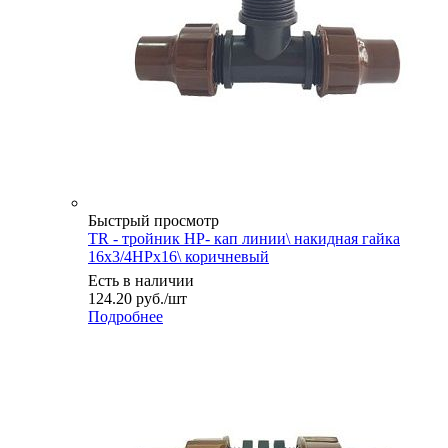
Быстрый просмотр
TR - тройник НР- кап линии\ накидная гайка
16х3/4НРх16\ коричневый
Есть в наличии
124.20
руб.
/шт
Подробнее