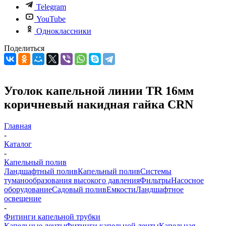
Telegram
YouTube
Одноклассники
Поделиться
Уголок капельной линии TR 16мм
коричневый накидная гайка CRN
Главная
-
Каталог
-
Капельный полив
Ландшафтный полив
Капельный полив
Системы
туманообразования высокого давления
Фильтры
Насосное
оборудование
Садовый полив
Емкости
Ландшафтное
освещение
-
Фитинги капельной трубки
Капельные ленты
Фитинги капельной ленты
Капельная