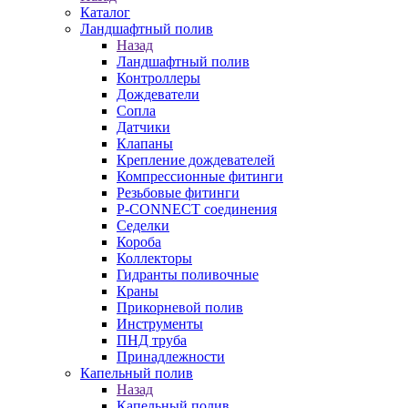
Каталог
Ландшафтный полив
Назад
Ландшафтный полив
Контроллеры
Дождеватели
Сопла
Датчики
Клапаны
Крепление дождевателей
Компрессионные фитинги
Резьбовые фитинги
P-CONNECT соединения
Седелки
Короба
Коллекторы
Гидранты поливочные
Краны
Прикорневой полив
Инструменты
ПНД труба
Принадлежности
Капельный полив
Назад
Капельный полив