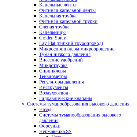
Капельные ленты
Фитинги капельной ленты
Капельная трубка
Фитинги капельной трубки
Слепая трубка
Капельницы
Golden Spray
Lay Flat (гибкий трубопровод)
Микроспринклеры микроорошение
Туман низкого давления
Внесение удобрений
Микротрубка
Спринклеры
Тензиометры
Регуляторы давления
Инструменты
Воздухоотвод
Гидравлические клапаны
Системы туманообразования высокого давления
Назад
Системы туманообразования высокого
давления
Форсунки
Нержавейка SS
Назад