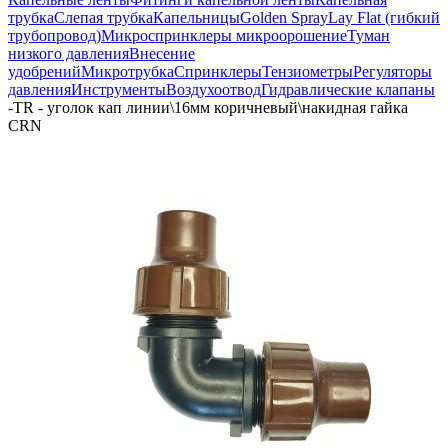
трубка
Слепая трубка
Капельницы
Golden Spray
Lay Flat (гибкий
трубопровод)
Микроспринклеры микроорошение
Туман
низкого давления
Внесение
удобрений
Микротрубка
Спринклеры
Тензиометры
Регуляторы
давления
Инструменты
Воздухоотвод
Гидравлические клапаны
-
TR - уголок кап линии\16мм коричневый\накидная гайка
CRN