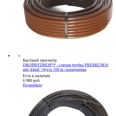
Быстрый просмотр
DROPBYDROP™ - слепая трубка PREMIUM16
мм\ 44mil \ бухта 100 м.\ коричневая
Есть в наличии
6 980
руб.
Подробнее