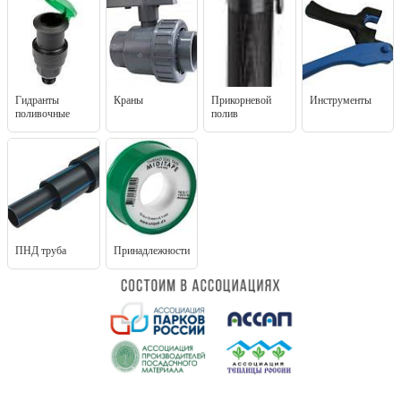
Гидранты
Краны
Прикорневой
Инструменты
поливочные
полив
ПНД труба
Принадлежности