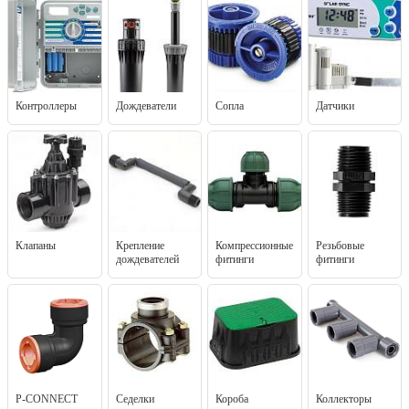
Контроллеры
Дождеватели
Сопла
Датчики
Клапаны
Крепление
Компрессионные
Резьбовые
дождевателей
фитинги
фитинги
P-CONNECT
Седелки
Короба
Коллекторы