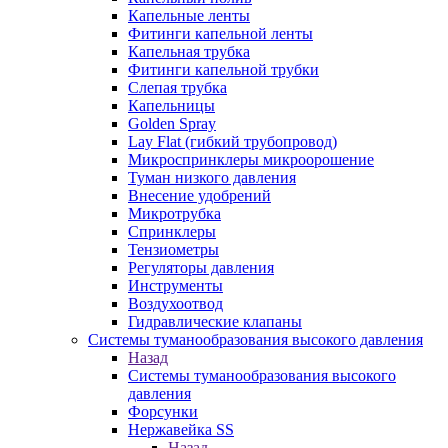
Капельные ленты
Фитинги капельной ленты
Капельная трубка
Фитинги капельной трубки
Слепая трубка
Капельницы
Golden Spray
Lay Flat (гибкий трубопровод)
Микроспринклеры микроорошение
Туман низкого давления
Внесение удобрений
Микротрубка
Спринклеры
Тензиометры
Регуляторы давления
Инструменты
Воздухоотвод
Гидравлические клапаны
Системы туманообразования высокого давления
Назад
Системы туманообразования высокого
давления
Форсунки
Нержавейка SS
Назад