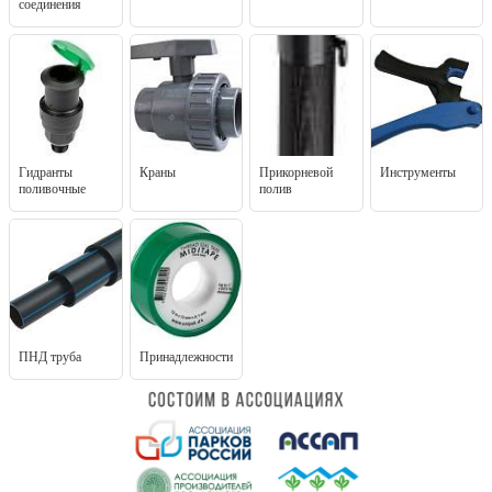
соединения
Гидранты
Краны
Прикорневой
Инструменты
поливочные
полив
ПНД труба
Принадлежности