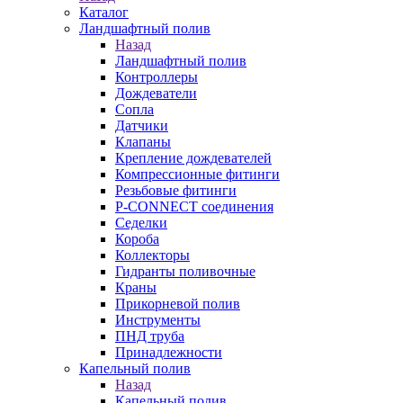
Каталог
Ландшафтный полив
Назад
Ландшафтный полив
Контроллеры
Дождеватели
Сопла
Датчики
Клапаны
Крепление дождевателей
Компрессионные фитинги
Резьбовые фитинги
P-CONNECT соединения
Седелки
Короба
Коллекторы
Гидранты поливочные
Краны
Прикорневой полив
Инструменты
ПНД труба
Принадлежности
Капельный полив
Назад
Капельный полив