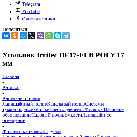
Telegram
YouTube
Одноклассники
Поделиться
Угольник Irritec DF17-ELB POLY 17
мм
Главная
-
Каталог
-
Капельный полив
Ландшафтный полив
Капельный полив
Системы
туманообразования высокого давления
Фильтры
Насосное
оборудование
Садовый полив
Емкости
Ландшафтное
освещение
-
Фитинги капельной трубки
Капельные ленты
Фитинги капельной ленты
Капельная