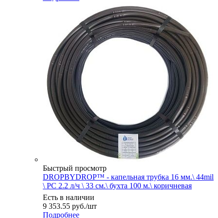
Быстрый просмотр
DROPBYDROP™ - капельная трубка 16 мм.\ 44mil
\ PC 2.2 л/ч \ 33 см.\ бухта 100 м.\ коричневая
Есть в наличии
9 353.55
руб.
/шт
Подробнее