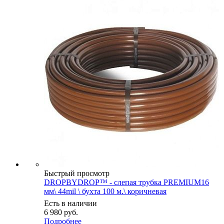
Быстрый просмотр
DROPBYDROP™ - слепая трубка PREMIUM16
мм\ 44mil \ бухта 100 м.\ коричневая
Есть в наличии
6 980
руб.
Подробнее