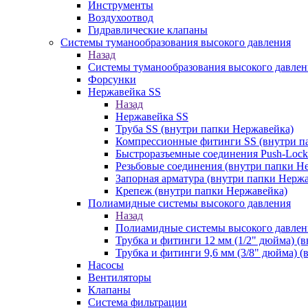
Инструменты
Воздухоотвод
Гидравлические клапаны
Системы туманообразования высокого давления
Назад
Системы туманообразования высокого давлен
Форсунки
Нержавейка SS
Назад
Нержавейка SS
Труба SS (внутри папки Нержавейка)
Компрессионные фитинги SS (внутри п
Быстроразъемные соединения Push-Lock
Резьбовые соединения (внутри папки Н
Запорная арматура (внутри папки Нерж
Крепеж (внутри папки Нержавейка)
Полиамидные системы высокого давления
Назад
Полиамидные системы высокого давлен
Трубка и фитинги 12 мм (1/2" дюйма) (
Трубка и фитинги 9,6 мм (3/8" дюйма) 
Насосы
Вентиляторы
Клапаны
Система фильтрации