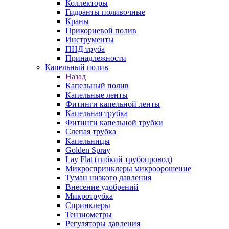
Коллекторы
Гидранты поливочные
Краны
Прикорневой полив
Инструменты
ПНД труба
Принадлежности
Капельный полив
Назад
Капельный полив
Капельные ленты
Фитинги капельной ленты
Капельная трубка
Фитинги капельной трубки
Слепая трубка
Капельницы
Golden Spray
Lay Flat (гибкий трубопровод)
Микроспринклеры микроорошение
Туман низкого давления
Внесение удобрений
Микротрубка
Спринклеры
Тензиометры
Регуляторы давления