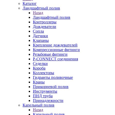
Каталог
Ландшафтный полив
Назад
Ландшафтный полив
Контроллеры
Дождеватели
Сопла
Датчики
Клапаны
Крепление дождевателей
Компрессионные фитинги
Резьбовые фитинги
P-CONNECT соединения
Седелки
Короба
Коллекторы
Гидранты поливочные
Краны
Прикорневой полив
Инструменты
ПНД труба
Принадлежности
Капельный полив
Назад
Капельный полив