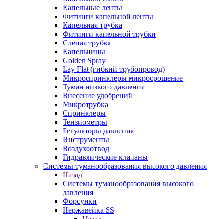
Капельные ленты
Фитинги капельной ленты
Капельная трубка
Фитинги капельной трубки
Слепая трубка
Капельницы
Golden Spray
Lay Flat (гибкий трубопровод)
Микроспринклеры микроорошение
Туман низкого давления
Внесение удобрений
Микротрубка
Спринклеры
Тензиометры
Регуляторы давления
Инструменты
Воздухоотвод
Гидравлические клапаны
Системы туманообразования высокого давления
Назад
Системы туманообразования высокого
давления
Форсунки
Нержавейка SS
Назад