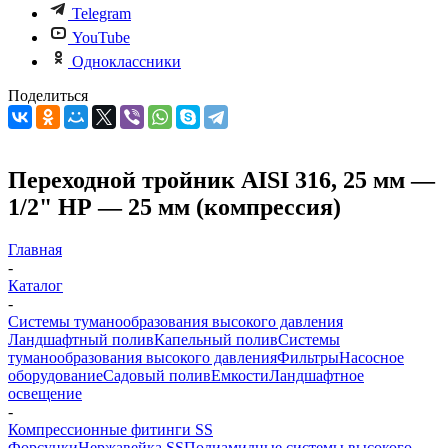
Telegram
YouTube
Одноклассники
Поделиться
Переходной тройник AISI 316, 25 мм —
1/2" НР — 25 мм (компрессия)
Главная
-
Каталог
-
Системы туманообразования высокого давления
Ландшафтный полив
Капельный полив
Системы
туманообразования высокого давления
Фильтры
Насосное
оборудование
Садовый полив
Емкости
Ландшафтное
освещение
-
Компрессионные фитинги SS
Форсунки
Нержавейка SS
Полиамидные системы высокого