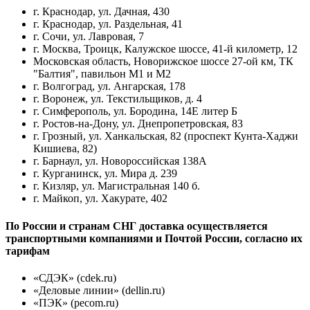
г. Краснодар, ул. Дачная, 430
г. Краснодар, ул. Раздельная, 41
г. Сочи, ул. Лавровая, 7
г. Москва, Троицк, Калужское шоссе, 41-й километр, 12
Московская область, Новорижское шоссе 27-ой км, ТК
"Балтия", павильон М1 и М2
г. Волгоград, ул. Ангарская, 178
г. Воронеж, ул. Текстильщиков, д. 4
г. Симферополь, ул. Бородина, 14Е литер Б
г. Ростов-на-Дону, ул. Днепропетровская, 83
г. Грозный, ул. Ханкальская, 82 (проспект Кунта-Хаджи
Кишиева, 82)
г. Барнаул, ул. Новороссийская 138А
г. Курганинск, ул. Мира д. 239
г. Кизляр, ул. Магистральная 140 б.
г. Майкоп, ул. Хакурате, 402
По России и странам СНГ доставка осуществляется
транспортными компаниями и Почтой России, согласно их
тарифам
«СДЭК» (cdek.ru)
«Деловые линии» (dellin.ru)
«ПЭК» (pecom.ru)