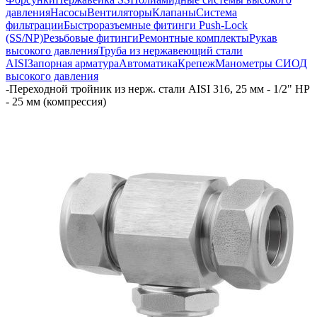
давления
Насосы
Вентиляторы
Клапаны
Система
фильтрации
Быстроразъемные фитинги Push-Lock
(SS/NP)
Резьбовые фитинги
Ремонтные комплекты
Рукав
высокого давления
Труба из нержавеющий стали
AISI
Запорная арматура
Автоматика
Крепеж
Манометры СИОД
высокого давления
-
Переходной тройник из нерж. стали AISI 316, 25 мм - 1/2" НР
- 25 мм (компрессия)