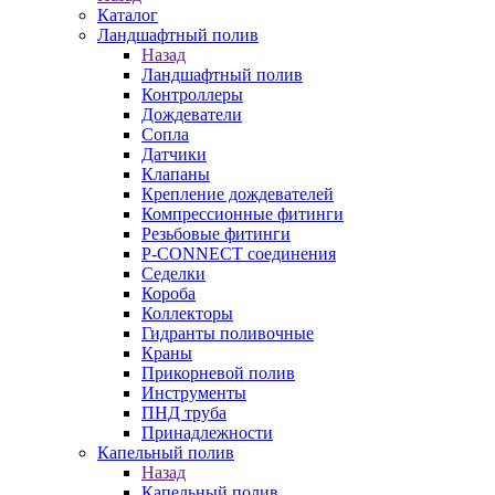
Каталог
Ландшафтный полив
Назад
Ландшафтный полив
Контроллеры
Дождеватели
Сопла
Датчики
Клапаны
Крепление дождевателей
Компрессионные фитинги
Резьбовые фитинги
P-CONNECT соединения
Седелки
Короба
Коллекторы
Гидранты поливочные
Краны
Прикорневой полив
Инструменты
ПНД труба
Принадлежности
Капельный полив
Назад
Капельный полив