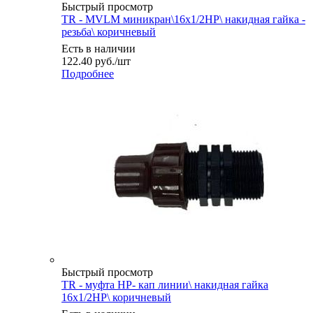
Быстрый просмотр
TR - MVLM миникран\16х1/2НР\ накидная гайка -
резьба\ коричневый
Есть в наличии
122.40
руб.
/шт
Подробнее
Быстрый просмотр
TR - муфта НР- кап линии\ накидная гайка
16x1/2НР\ коричневый