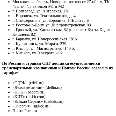
Московская область, Новорижское шоссе 27-ой км, ТК
"Балтия", павильон М1 и М2
г. Волгоград, ул. Ангарская, 178
г. Воронеж, ул. Текстильщиков, д. 4
г. Симферополь, ул. Бородина, 14Е литер Б
г. Ростов-на-Дону, ул. Днепропетровская, 83
г. Грозный, ул. Ханкальская, 82 (проспект Кунта-Хаджи
Кишиева, 82)
г. Барнаул, ул. Новороссийская 138А
г. Курганинск, ул. Мира д. 239
г. Кизляр, ул. Магистральная 140 б.
г. Майкоп, ул. Хакурате, 402
По России и странам СНГ доставка осуществляется
транспортными компаниями и Почтой России, согласно их
тарифам
«СДЭК» (cdek.ru)
«Деловые линии» (dellin.ru)
«ПЭК» (pecom.ru)
«КИТ» (tk-kit.com)
«Байкал Сервис» (baikalsr.ru)
«Энергия» (nrg-tk.ru)
Почта России