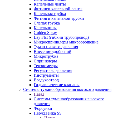
Капельные ленты
Фитинги капельной ленты
Капельная трубка
Фитинги капельной трубки
Слепая трубка
Капельницы
Golden Spray
Lay Flat (гибкий трубопровод)
Микроспринклеры микроорошение
Туман низкого давления
Внесение удобрений
Микротрубка
Спринклеры
Тензиометры
Регуляторы давления
Инструменты
Воздухоотвод
Гидравлические клапаны
Системы туманообразования высокого давления
Назад
Системы туманообразования высокого
давления
Форсунки
Нержавейка SS
Назад