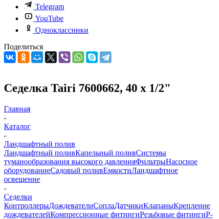
Telegram
YouTube
Одноклассники
Поделиться
Седелка Tairi 7600662, 40 х 1/2"
Главная
-
Каталог
-
Ландшафтный полив
Ландшафтный полив
Капельный полив
Системы
туманообразования высокого давления
Фильтры
Насосное
оборудование
Садовый полив
Емкости
Ландшафтное
освещение
-
Седелки
Контроллеры
Дождеватели
Сопла
Датчики
Клапаны
Крепление
дождевателей
Компрессионные фитинги
Резьбовые фитинги
P-