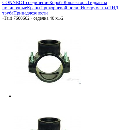
CONNECT соединения
Короба
Коллекторы
Гидранты
поливочные
Краны
Прикорневой полив
Инструменты
ПНД
труба
Принадлежности
-
Tairi 7600662 - седелка 40 х1/2"