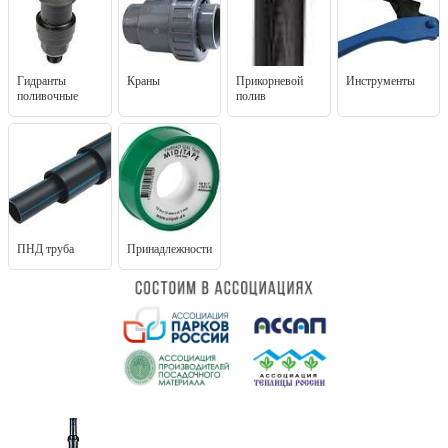
Гидранты
Краны
Прикорневой
Инструменты
поливочные
полив
ПНД труба
Принадлежности