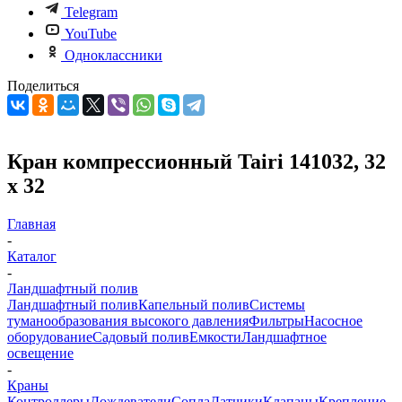
Telegram
YouTube
Одноклассники
Поделиться
Кран компрессионный Tairi 141032, 32
х 32
Главная
-
Каталог
-
Ландшафтный полив
Ландшафтный полив
Капельный полив
Системы
туманообразования высокого давления
Фильтры
Насосное
оборудование
Садовый полив
Емкости
Ландшафтное
освещение
-
Краны
Контроллеры
Дождеватели
Сопла
Датчики
Клапаны
Крепление