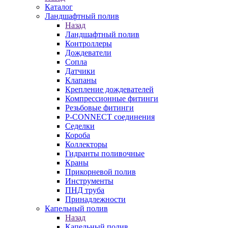
Каталог
Ландшафтный полив
Назад
Ландшафтный полив
Контроллеры
Дождеватели
Сопла
Датчики
Клапаны
Крепление дождевателей
Компрессионные фитинги
Резьбовые фитинги
P-CONNECT соединения
Седелки
Короба
Коллекторы
Гидранты поливочные
Краны
Прикорневой полив
Инструменты
ПНД труба
Принадлежности
Капельный полив
Назад
Капельный полив