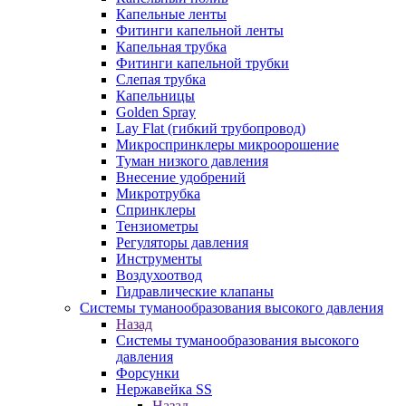
Капельные ленты
Фитинги капельной ленты
Капельная трубка
Фитинги капельной трубки
Слепая трубка
Капельницы
Golden Spray
Lay Flat (гибкий трубопровод)
Микроспринклеры микроорошение
Туман низкого давления
Внесение удобрений
Микротрубка
Спринклеры
Тензиометры
Регуляторы давления
Инструменты
Воздухоотвод
Гидравлические клапаны
Системы туманообразования высокого давления
Назад
Системы туманообразования высокого
давления
Форсунки
Нержавейка SS
Назад