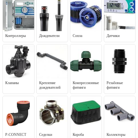
Контроллеры
Дождеватели
Сопла
Датчики
Клапаны
Крепление
Компрессионные
Резьбовые
дождевателей
фитинги
фитинги
P-CONNECT
Седелки
Короба
Коллекторы