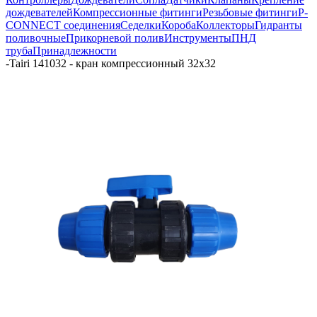
дождевателей
Компрессионные фитинги
Резьбовые фитинги
P-
CONNECT соединения
Седелки
Короба
Коллекторы
Гидранты
поливочные
Прикорневой полив
Инструменты
ПНД
труба
Принадлежности
-
Tairi 141032 - кран компрессионный 32х32