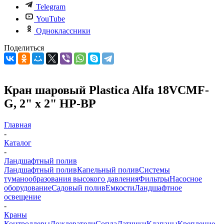
Telegram
YouTube
Одноклассники
Поделиться
Кран шаровый Plastica Alfa 18VCMF-
G, 2" х 2" НР-ВР
Главная
-
Каталог
-
Ландшафтный полив
Ландшафтный полив
Капельный полив
Системы
туманообразования высокого давления
Фильтры
Насосное
оборудование
Садовый полив
Емкости
Ландшафтное
освещение
-
Краны
Контроллеры
Дождеватели
Сопла
Датчики
Клапаны
Крепление