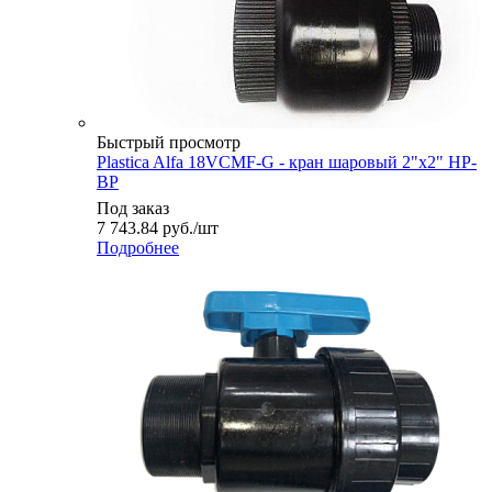
Быстрый просмотр
Plastica Alfa 18VCMF-G - кран шаровый 2"х2" НР-
ВР
Под заказ
7 743.84
руб.
/шт
Подробнее