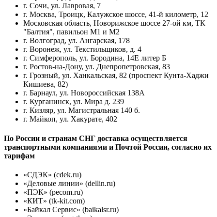
г. Сочи, ул. Лавровая, 7
г. Москва, Троицк, Калужское шоссе, 41-й километр, 12
Московская область, Новорижское шоссе 27-ой км, ТК
"Балтия", павильон М1 и М2
г. Волгоград, ул. Ангарская, 178
г. Воронеж, ул. Текстильщиков, д. 4
г. Симферополь, ул. Бородина, 14Е литер Б
г. Ростов-на-Дону, ул. Днепропетровская, 83
г. Грозный, ул. Ханкальская, 82 (проспект Кунта-Хаджи
Кишиева, 82)
г. Барнаул, ул. Новороссийская 138А
г. Курганинск, ул. Мира д. 239
г. Кизляр, ул. Магистральная 140 б.
г. Майкоп, ул. Хакурате, 402
По России и странам СНГ доставка осуществляется
транспортными компаниями и Почтой России, согласно их
тарифам
«СДЭК» (cdek.ru)
«Деловые линии» (dellin.ru)
«ПЭК» (pecom.ru)
«КИТ» (tk-kit.com)
«Байкал Сервис» (baikalsr.ru)