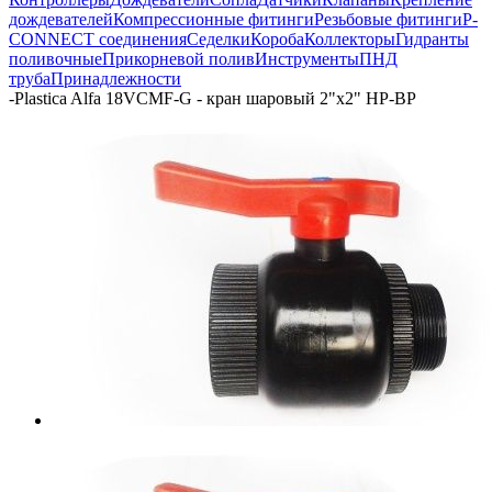
дождевателей
Компрессионные фитинги
Резьбовые фитинги
P-
CONNECT соединения
Седелки
Короба
Коллекторы
Гидранты
поливочные
Прикорневой полив
Инструменты
ПНД
труба
Принадлежности
-
Plastica Alfa 18VCMF-G - кран шаровый 2"х2" НР-ВР