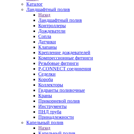
Каталог
Ландшафтный полив
Назад
Ландшафтный полив
Контроллеры
Дождеватели
Сопла
Датчики
Клапаны
Крепление дождевателей
Компрессионные фитинги
Резьбовые фитинги
P-CONNECT соединения
Седелки
Короба
Коллекторы
Гидранты поливочные
Краны
Прикорневой полив
Инструменты
ПНД труба
Принадлежности
Капельный полив
Назад
Капельный полив