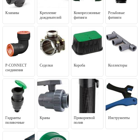
Клапаны
Крепление
Компрессионные
Резьбовые
дождевателей
фитинги
фитинги
P-CONNECT
Седелки
Короба
Коллекторы
соединения
Гидранты
Краны
Прикорневой
Инструменты
поливочные
полив