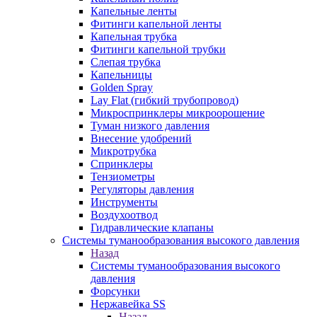
Капельные ленты
Фитинги капельной ленты
Капельная трубка
Фитинги капельной трубки
Слепая трубка
Капельницы
Golden Spray
Lay Flat (гибкий трубопровод)
Микроспринклеры микроорошение
Туман низкого давления
Внесение удобрений
Микротрубка
Спринклеры
Тензиометры
Регуляторы давления
Инструменты
Воздухоотвод
Гидравлические клапаны
Системы туманообразования высокого давления
Назад
Системы туманообразования высокого
давления
Форсунки
Нержавейка SS
Назад