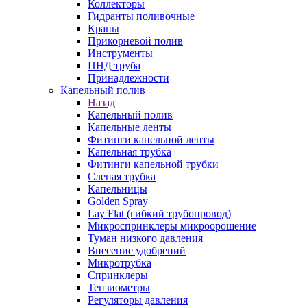
Коллекторы
Гидранты поливочные
Краны
Прикорневой полив
Инструменты
ПНД труба
Принадлежности
Капельный полив
Назад
Капельный полив
Капельные ленты
Фитинги капельной ленты
Капельная трубка
Фитинги капельной трубки
Слепая трубка
Капельницы
Golden Spray
Lay Flat (гибкий трубопровод)
Микроспринклеры микроорошение
Туман низкого давления
Внесение удобрений
Микротрубка
Спринклеры
Тензиометры
Регуляторы давления