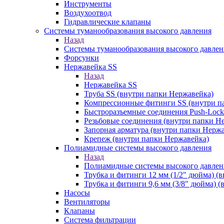
Инструменты
Воздухоотвод
Гидравлические клапаны
Системы туманообразования высокого давления
Назад
Системы туманообразования высокого давлен
Форсунки
Нержавейка SS
Назад
Нержавейка SS
Труба SS (внутри папки Нержавейка)
Компрессионные фитинги SS (внутри п
Быстроразъемные соединения Push-Lock
Резьбовые соединения (внутри папки Н
Запорная арматура (внутри папки Нерж
Крепеж (внутри папки Нержавейка)
Полиамидные системы высокого давления
Назад
Полиамидные системы высокого давлен
Трубка и фитинги 12 мм (1/2" дюйма) (
Трубка и фитинги 9,6 мм (3/8" дюйма) 
Насосы
Вентиляторы
Клапаны
Система фильтрации