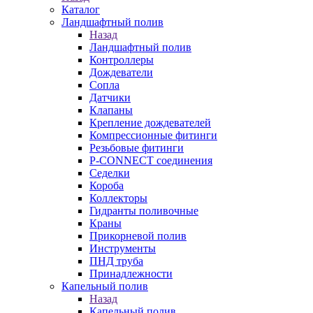
Каталог
Ландшафтный полив
Назад
Ландшафтный полив
Контроллеры
Дождеватели
Сопла
Датчики
Клапаны
Крепление дождевателей
Компрессионные фитинги
Резьбовые фитинги
P-CONNECT соединения
Седелки
Короба
Коллекторы
Гидранты поливочные
Краны
Прикорневой полив
Инструменты
ПНД труба
Принадлежности
Капельный полив
Назад
Капельный полив