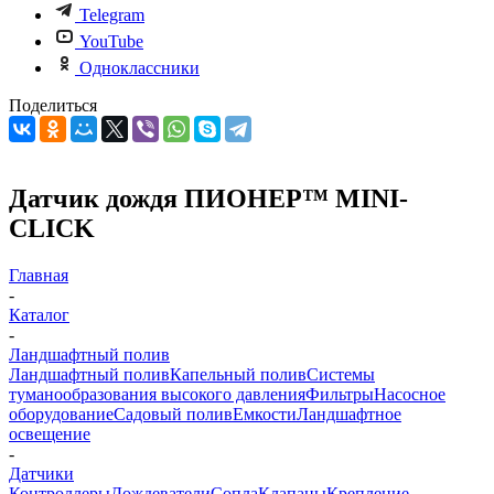
Telegram
YouTube
Одноклассники
Поделиться
Датчик дождя ПИОНЕР™ MINI-
CLICK
Главная
-
Каталог
-
Ландшафтный полив
Ландшафтный полив
Капельный полив
Системы
туманообразования высокого давления
Фильтры
Насосное
оборудование
Садовый полив
Емкости
Ландшафтное
освещение
-
Датчики
Контроллеры
Дождеватели
Сопла
Клапаны
Крепление