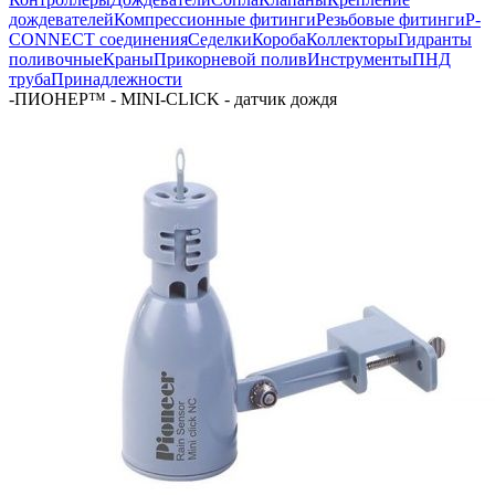
дождевателей
Компрессионные фитинги
Резьбовые фитинги
P-
CONNECT соединения
Седелки
Короба
Коллекторы
Гидранты
поливочные
Краны
Прикорневой полив
Инструменты
ПНД
труба
Принадлежности
-
ПИОНЕР™ - MINI-CLICK - датчик дождя