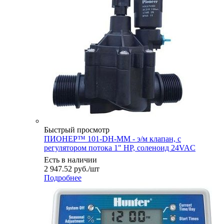
Быстрый просмотр
ПИОНЕР™ 101-DH-MM - э/м клапан, с
регулятором потока 1" НР, соленоид 24VAC
Есть в наличии
2 947.52
руб.
/шт
Подробнее