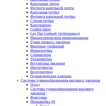
Капельные ленты
Фитинги капельной ленты
Капельная трубка
Фитинги капельной трубки
Слепая трубка
Капельницы
Golden Spray
Lay Flat (гибкий трубопровод)
Микроспринклеры микроорошение
Туман низкого давления
Внесение удобрений
Микротрубка
Спринклеры
Тензиометры
Регуляторы давления
Инструменты
Воздухоотвод
Гидравлические клапаны
Системы туманообразования высокого давления
Назад
Системы туманообразования высокого
давления
Форсунки
Нержавейка SS
Назад