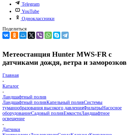
Telegram
YouTube
Одноклассники
Поделиться
Метеостанция Hunter MWS-FR с
датчиками дождя, ветра и заморозков
Главная
-
Каталог
-
Ландшафтный полив
Ландшафтный полив
Капельный полив
Системы
туманообразования высокого давления
Фильтры
Насосное
оборудование
Садовый полив
Емкости
Ландшафтное
освещение
-
Датчики
Контроллеры
Дождеватели
Сопла
Клапаны
Крепление