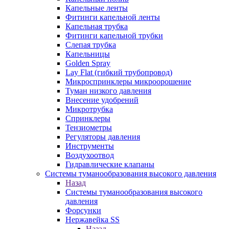
Капельные ленты
Фитинги капельной ленты
Капельная трубка
Фитинги капельной трубки
Слепая трубка
Капельницы
Golden Spray
Lay Flat (гибкий трубопровод)
Микроспринклеры микроорошение
Туман низкого давления
Внесение удобрений
Микротрубка
Спринклеры
Тензиометры
Регуляторы давления
Инструменты
Воздухоотвод
Гидравлические клапаны
Системы туманообразования высокого давления
Назад
Системы туманообразования высокого
давления
Форсунки
Нержавейка SS
Назад