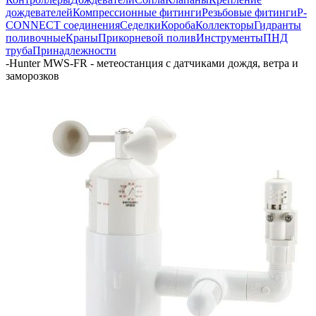
дождевателей
Компрессионные фитинги
Резьбовые фитинги
P-
CONNECT соединения
Седелки
Короба
Коллекторы
Гидранты
поливочные
Краны
Прикорневой полив
Инструменты
ПНД
труба
Принадлежности
-
Hunter MWS-FR - метеостанция с датчиками дождя, ветра и
заморозков