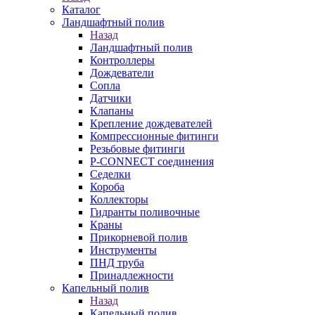
Каталог
Ландшафтный полив
Назад
Ландшафтный полив
Контроллеры
Дождеватели
Сопла
Датчики
Клапаны
Крепление дождевателей
Компрессионные фитинги
Резьбовые фитинги
P-CONNECT соединения
Седелки
Короба
Коллекторы
Гидранты поливочные
Краны
Прикорневой полив
Инструменты
ПНД труба
Принадлежности
Капельный полив
Назад
Капельный полив