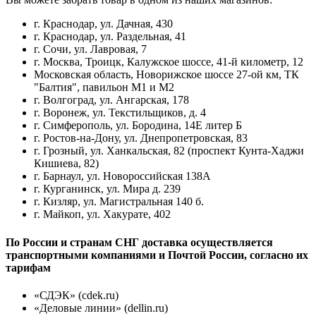
г. Краснодар, ул. Дачная, 430
г. Краснодар, ул. Раздельная, 41
г. Сочи, ул. Лавровая, 7
г. Москва, Троицк, Калужское шоссе, 41-й километр, 12
Московская область, Новорижское шоссе 27-ой км, ТК
"Балтия", павильон М1 и М2
г. Волгоград, ул. Ангарская, 178
г. Воронеж, ул. Текстильщиков, д. 4
г. Симферополь, ул. Бородина, 14Е литер Б
г. Ростов-на-Дону, ул. Днепропетровская, 83
г. Грозный, ул. Ханкальская, 82 (проспект Кунта-Хаджи
Кишиева, 82)
г. Барнаул, ул. Новороссийская 138А
г. Курганинск, ул. Мира д. 239
г. Кизляр, ул. Магистральная 140 б.
г. Майкоп, ул. Хакурате, 402
По России и странам СНГ доставка осуществляется
транспортными компаниями и Почтой России, согласно их
тарифам
«СДЭК» (cdek.ru)
«Деловые линии» (dellin.ru)