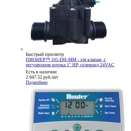
Быстрый просмотр
ПИОНЕР™ 101-DH-MM - э/м клапан, с
регулятором потока 1" НР, соленоид 24VAC
Есть в наличии
2 947.52
руб.
/шт
Подробнее