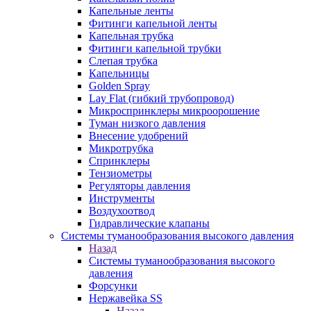
Капельные ленты
Фитинги капельной ленты
Капельная трубка
Фитинги капельной трубки
Слепая трубка
Капельницы
Golden Spray
Lay Flat (гибкий трубопровод)
Микроспринклеры микроорошение
Туман низкого давления
Внесение удобрений
Микротрубка
Спринклеры
Тензиометры
Регуляторы давления
Инструменты
Воздухоотвод
Гидравлические клапаны
Системы туманообразования высокого давления
Назад
Системы туманообразования высокого
давления
Форсунки
Нержавейка SS
Назад