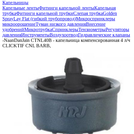
Капельницы
Капельные ленты
Фитинги капельной ленты
Капельная
трубка
Фитинги капельной трубки
Слепая трубка
Golden
Spray
Lay Flat (гибкий трубопровод)
Микроспринклеры
микроорошение
Туман низкого давления
Внесение
удобрений
Микротрубка
Спринклеры
Тензиометры
Регуляторы
давления
Инструменты
Воздухоотвод
Гидравлические клапаны
-
NaanDanJain CTNL40B - капельница компенсированная 4 л/ч
CLICKTIF CNL BARB,