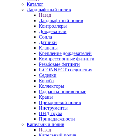
Каталог
Ландшафтный полив
Назад
Ландшафтный полив
Контроллеры
Дождеватели
Сопла
Датчики
Клапаны
Крепление дождевателей
Компрессионные фитинги
Резьбовые фитинги
P-CONNECT соединения
Седелки
Короба
Коллекторы
Гидранты поливочные
Краны
Прикорневой полив
Инструменты
ПНД труба
Принадлежности
Капельный полив
Назад
Капельный полив