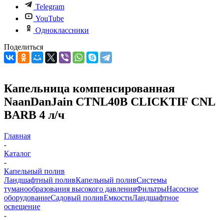
Telegram
YouTube
Одноклассники
Поделиться
Капельница компенсированная
NaanDanJain CTNL40B CLICKTIF CNL
BARB 4 л/ч
Главная
-
Каталог
-
Капельный полив
Ландшафтный полив
Капельный полив
Системы
туманообразования высокого давления
Фильтры
Насосное
оборудование
Садовый полив
Емкости
Ландшафтное
освещение
-