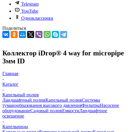
Telegram
YouTube
Одноклассники
Поделиться
Коллектор iDrop® 4 way for micropipe
3мм ID
Главная
-
Каталог
-
Капельный полив
Ландшафтный полив
Капельный полив
Системы
туманообразования высокого давления
Фильтры
Насосное
оборудование
Садовый полив
Емкости
Ландшафтное
освещение
-
Капельницы
Капельные ленты
Фитинги капельной ленты
Капельная