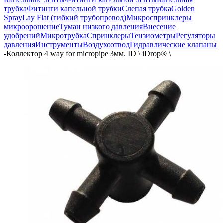
трубка
Фитинги капельной трубки
Слепая трубка
Golden
Spray
Lay Flat (гибкий трубопровод)
Микроспринклеры
микроорошение
Туман низкого давления
Внесение
удобрений
Микротрубка
Спринклеры
Тензиометры
Регуляторы
давления
Инструменты
Воздухоотвод
Гидравлические клапаны
-
Коллектор 4 way for micropipe 3мм. ID \ iDrop® \