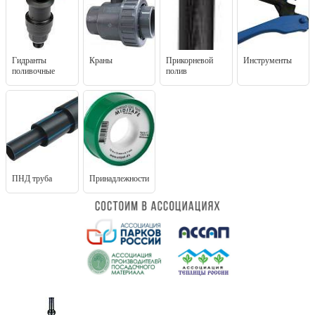
Гидранты
Краны
Прикорневой
Инструменты
поливочные
полив
ПНД труба
Принадлежности