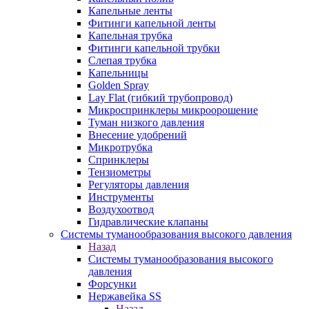
Капельные ленты
Фитинги капельной ленты
Капельная трубка
Фитинги капельной трубки
Слепая трубка
Капельницы
Golden Spray
Lay Flat (гибкий трубопровод)
Микроспринклеры микроорошение
Туман низкого давления
Внесение удобрений
Микротрубка
Спринклеры
Тензиометры
Регуляторы давления
Инструменты
Воздухоотвод
Гидравлические клапаны
Системы туманообразования высокого давления
Назад
Системы туманообразования высокого
давления
Форсунки
Нержавейка SS
Назад