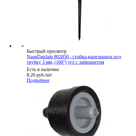
Быстрый просмотр
NaanDanJain 802850 - стойка-капельница под
трубку 3 мм, (100°) угл с лабиринтом
Есть в наличии
8.20
руб.
/шт
Подробнее