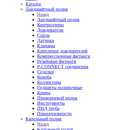
Каталог
Ландшафтный полив
Назад
Ландшафтный полив
Контроллеры
Дождеватели
Сопла
Датчики
Клапаны
Крепление дождевателей
Компрессионные фитинги
Резьбовые фитинги
P-CONNECT соединения
Седелки
Короба
Коллекторы
Гидранты поливочные
Краны
Прикорневой полив
Инструменты
ПНД труба
Принадлежности
Капельный полив
Назад
Капельный полив