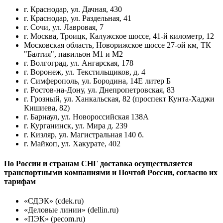
г. Краснодар, ул. Дачная, 430
г. Краснодар, ул. Раздельная, 41
г. Сочи, ул. Лавровая, 7
г. Москва, Троицк, Калужское шоссе, 41-й километр, 12
Московская область, Новорижское шоссе 27-ой км, ТК
"Балтия", павильон М1 и М2
г. Волгоград, ул. Ангарская, 178
г. Воронеж, ул. Текстильщиков, д. 4
г. Симферополь, ул. Бородина, 14Е литер Б
г. Ростов-на-Дону, ул. Днепропетровская, 83
г. Грозный, ул. Ханкальская, 82 (проспект Кунта-Хаджи
Кишиева, 82)
г. Барнаул, ул. Новороссийская 138А
г. Курганинск, ул. Мира д. 239
г. Кизляр, ул. Магистральная 140 б.
г. Майкоп, ул. Хакурате, 402
По России и странам СНГ доставка осуществляется
транспортными компаниями и Почтой России, согласно их
тарифам
«СДЭК» (cdek.ru)
«Деловые линии» (dellin.ru)
«ПЭК» (pecom.ru)