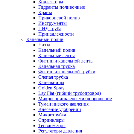
Коллекторы
Гидранты поливочные
Краны
Прикорневой полив
Инструменты
ПНД труба
Принадлежности
Капельный полив
Назад
Капельный полив
Капельные ленты
Фитинги капельной ленты
Капельная трубка
Фитинги капельной трубки
Слепая трубка
Капельницы
Golden Spray
Lay Flat (гибкий трубопровод)
Микроспринклеры микроорошение
Туман низкого давления
Внесение удобрений
Микротрубка
Спринклеры
Тензиометры
Регуляторы давления