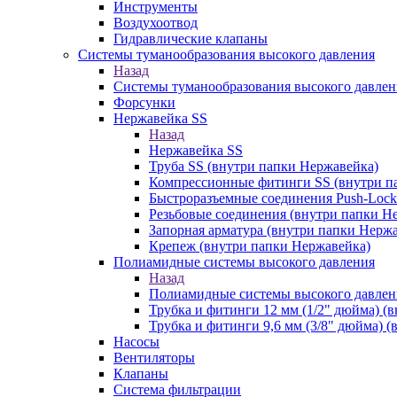
Инструменты
Воздухоотвод
Гидравлические клапаны
Системы туманообразования высокого давления
Назад
Системы туманообразования высокого давлен
Форсунки
Нержавейка SS
Назад
Нержавейка SS
Труба SS (внутри папки Нержавейка)
Компрессионные фитинги SS (внутри п
Быстроразъемные соединения Push-Lock
Резьбовые соединения (внутри папки Н
Запорная арматура (внутри папки Нерж
Крепеж (внутри папки Нержавейка)
Полиамидные системы высокого давления
Назад
Полиамидные системы высокого давлен
Трубка и фитинги 12 мм (1/2" дюйма) (
Трубка и фитинги 9,6 мм (3/8" дюйма) 
Насосы
Вентиляторы
Клапаны
Система фильтрации