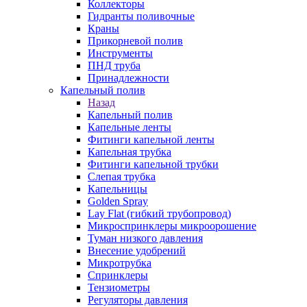
Коллекторы
Гидранты поливочные
Краны
Прикорневой полив
Инструменты
ПНД труба
Принадлежности
Капельный полив
Назад
Капельный полив
Капельные ленты
Фитинги капельной ленты
Капельная трубка
Фитинги капельной трубки
Слепая трубка
Капельницы
Golden Spray
Lay Flat (гибкий трубопровод)
Микроспринклеры микроорошение
Туман низкого давления
Внесение удобрений
Микротрубка
Спринклеры
Тензиометры
Регуляторы давления