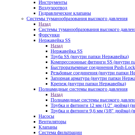
Инструменты
Воздухоотвод
Гидравлические клапаны
Системы туманообразования высокого давления
Назад
Системы туманообразования высокого давлен
Форсунки
Нержавейка SS
Назад
Нержавейка SS
Труба SS (внутри папки Нержавейка)
Компрессионные фитинги SS (внутри п
Быстроразъемные соединения Push-Lock
Резьбовые соединения (внутри папки Н
Запорная арматура (внутри папки Нерж
Крепеж (внутри папки Нержавейка)
Полиамидные системы высокого давления
Назад
Полиамидные системы высокого давлен
Трубка и фитинги 12 мм (1/2" дюйма) (
Трубка и фитинги 9,6 мм (3/8" дюйма) 
Насосы
Вентиляторы
Клапаны
Система фильтрации