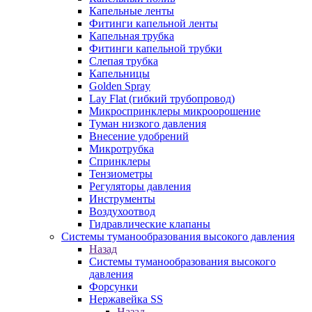
Капельные ленты
Фитинги капельной ленты
Капельная трубка
Фитинги капельной трубки
Слепая трубка
Капельницы
Golden Spray
Lay Flat (гибкий трубопровод)
Микроспринклеры микроорошение
Туман низкого давления
Внесение удобрений
Микротрубка
Спринклеры
Тензиометры
Регуляторы давления
Инструменты
Воздухоотвод
Гидравлические клапаны
Системы туманообразования высокого давления
Назад
Системы туманообразования высокого
давления
Форсунки
Нержавейка SS
Назад