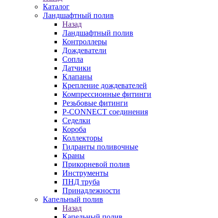
Каталог
Ландшафтный полив
Назад
Ландшафтный полив
Контроллеры
Дождеватели
Сопла
Датчики
Клапаны
Крепление дождевателей
Компрессионные фитинги
Резьбовые фитинги
P-CONNECT соединения
Седелки
Короба
Коллекторы
Гидранты поливочные
Краны
Прикорневой полив
Инструменты
ПНД труба
Принадлежности
Капельный полив
Назад
Капельный полив