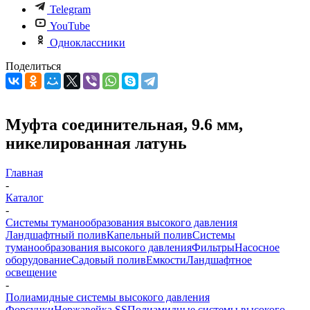
Telegram
YouTube
Одноклассники
Поделиться
Муфта соединительная, 9.6 мм,
никелированная латунь
Главная
-
Каталог
-
Системы туманообразования высокого давления
Ландшафтный полив
Капельный полив
Системы
туманообразования высокого давления
Фильтры
Насосное
оборудование
Садовый полив
Емкости
Ландшафтное
освещение
-
Полиамидные системы высокого давления
Форсунки
Нержавейка SS
Полиамидные системы высокого