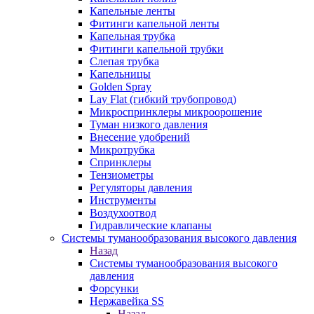
Капельные ленты
Фитинги капельной ленты
Капельная трубка
Фитинги капельной трубки
Слепая трубка
Капельницы
Golden Spray
Lay Flat (гибкий трубопровод)
Микроспринклеры микроорошение
Туман низкого давления
Внесение удобрений
Микротрубка
Спринклеры
Тензиометры
Регуляторы давления
Инструменты
Воздухоотвод
Гидравлические клапаны
Системы туманообразования высокого давления
Назад
Системы туманообразования высокого
давления
Форсунки
Нержавейка SS
Назад