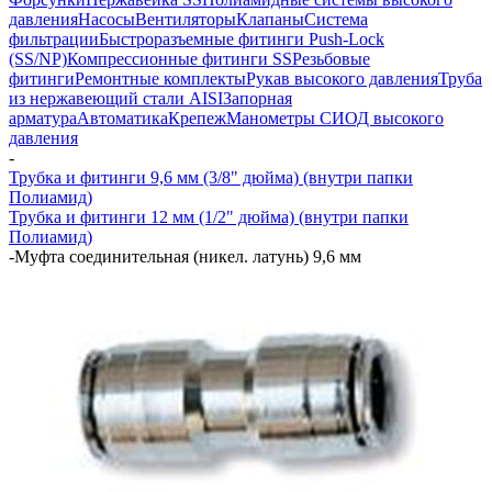
давления
Насосы
Вентиляторы
Клапаны
Система
фильтрации
Быстроразъемные фитинги Push-Lock
(SS/NP)
Компрессионные фитинги SS
Резьбовые
фитинги
Ремонтные комплекты
Рукав высокого давления
Труба
из нержавеющий стали AISI
Запорная
арматура
Автоматика
Крепеж
Манометры СИОД высокого
давления
-
Трубка и фитинги 9,6 мм (3/8" дюйма) (внутри папки
Полиамид)
Трубка и фитинги 12 мм (1/2" дюйма) (внутри папки
Полиамид)
-
Муфта соединительная (никел. латунь) 9,6 мм