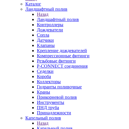
Каталог
Ландшафтный полив
Назад
Ландшафтный полив
Контроллеры
Дождеватели
Сопла
Датчики
Клапаны
Крепление дождевателей
Компрессионные фитинги
Резьбовые фитинги
P-CONNECT соединения
Седелки
Короба
Коллекторы
Гидранты поливочные
Краны
Прикорневой полив
Инструменты
ПНД труба
Принадлежности
Капельный полив
Назад
Капельный полив