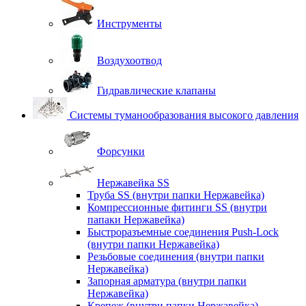
Инструменты
Воздухоотвод
Гидравлические клапаны
Системы туманообразования высокого давления
Форсунки
Нержавейка SS
Труба SS (внутри папки Нержавейка)
Компрессионные фитинги SS (внутри
папаки Нержавейка)
Быстроразъемные соединения Push-Lock
(внутри папки Нержавейка)
Резьбовые соединения (внутри папки
Нержавейка)
Запорная арматура (внутри папки
Нержавейка)
Крепеж (внутри папки Нержавейка)