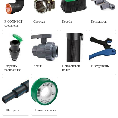
P-CONNECT
Седелки
Короба
Коллекторы
соединения
Гидранты
Краны
Прикорневой
Инструменты
поливочные
полив
ПНД труба
Принадлежности