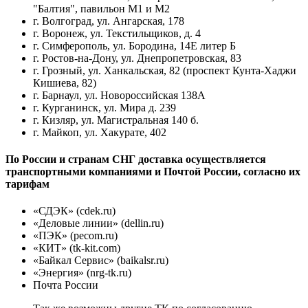
"Балтия", павильон М1 и М2
г. Волгоград, ул. Ангарская, 178
г. Воронеж, ул. Текстильщиков, д. 4
г. Симферополь, ул. Бородина, 14Е литер Б
г. Ростов-на-Дону, ул. Днепропетровская, 83
г. Грозный, ул. Ханкальская, 82 (проспект Кунта-Хаджи
Кишиева, 82)
г. Барнаул, ул. Новороссийская 138А
г. Курганинск, ул. Мира д. 239
г. Кизляр, ул. Магистральная 140 б.
г. Майкоп, ул. Хакурате, 402
По России и странам СНГ доставка осуществляется
транспортными компаниями и Почтой России, согласно их
тарифам
«СДЭК» (cdek.ru)
«Деловые линии» (dellin.ru)
«ПЭК» (pecom.ru)
«КИТ» (tk-kit.com)
«Байкал Сервис» (baikalsr.ru)
«Энергия» (nrg-tk.ru)
Почта России