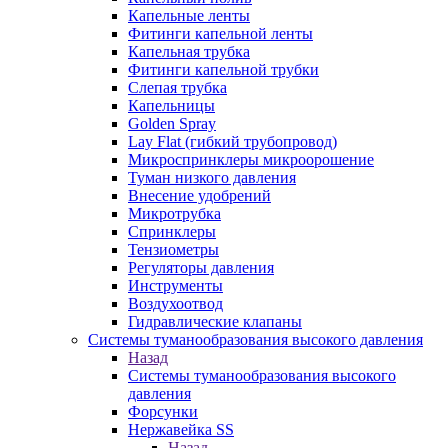
Капельные ленты
Фитинги капельной ленты
Капельная трубка
Фитинги капельной трубки
Слепая трубка
Капельницы
Golden Spray
Lay Flat (гибкий трубопровод)
Микроспринклеры микроорошение
Туман низкого давления
Внесение удобрений
Микротрубка
Спринклеры
Тензиометры
Регуляторы давления
Инструменты
Воздухоотвод
Гидравлические клапаны
Системы туманообразования высокого давления
Назад
Системы туманообразования высокого
давления
Форсунки
Нержавейка SS
Назад