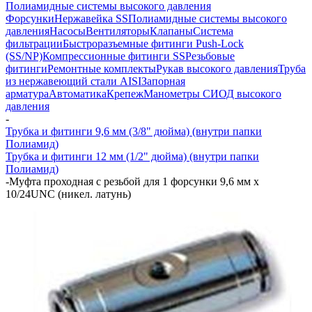
Полиамидные системы высокого давления
Форсунки
Нержавейка SS
Полиамидные системы высокого
давления
Насосы
Вентиляторы
Клапаны
Система
фильтрации
Быстроразъемные фитинги Push-Lock
(SS/NP)
Компрессионные фитинги SS
Резьбовые
фитинги
Ремонтные комплекты
Рукав высокого давления
Труба
из нержавеющий стали AISI
Запорная
арматура
Автоматика
Крепеж
Манометры СИОД высокого
давления
-
Трубка и фитинги 9,6 мм (3/8" дюйма) (внутри папки
Полиамид)
Трубка и фитинги 12 мм (1/2" дюйма) (внутри папки
Полиамид)
-
Муфта проходная с резьбой для 1 форсунки 9,6 мм х
10/24UNC (никел. латунь)