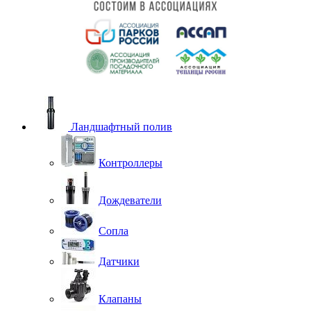
Ландшафтный полив
Контроллеры
Дождеватели
Сопла
Датчики
Клапаны