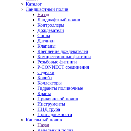
Каталог
Ландшафтный полив
Назад
Ландшафтный полив
Контроллеры
Дождеватели
Сопла
Датчики
Клапаны
Крепление дождевателей
Компрессионные фитинги
Резьбовые фитинги
P-CONNECT соединения
Седелки
Короба
Коллекторы
Гидранты поливочные
Краны
Прикорневой полив
Инструменты
ПНД труба
Принадлежности
Капельный полив
Назад
Капельный полив