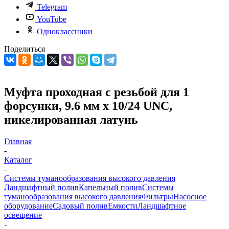
Telegram
YouTube
Одноклассники
Поделиться
Муфта проходная с резьбой для 1
форсунки, 9.6 мм х 10/24 UNC,
никелированная латунь
Главная
-
Каталог
-
Системы туманообразования высокого давления
Ландшафтный полив
Капельный полив
Системы
туманообразования высокого давления
Фильтры
Насосное
оборудование
Садовый полив
Емкости
Ландшафтное
освещение
-